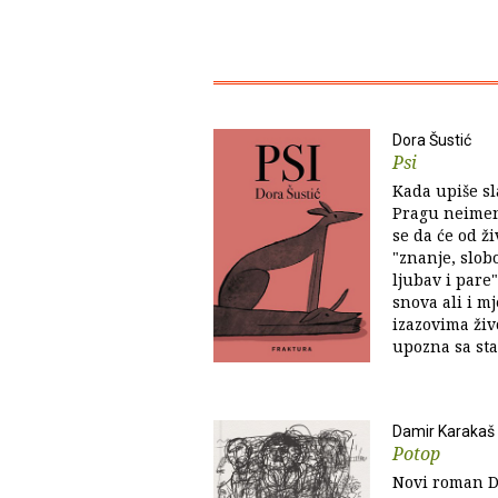
Dora Šustić
Psi
Kada upiše s
Pragu neimen
se da će od ži
"znanje, slob
ljubav i pare"
snova ali i mj
izazovima živ
upozna sa star
Damir Karakaš
Potop
Novi roman Da