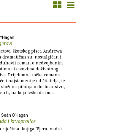
O*Hagan
jetovi
jetovi' škotskog pisca Andrewa
 dramatičan su, nostalgičan i
duhovit roman o nedvojbenim
stima i izazovima doživotnog
stva. Prijelomna točka romana
e i najstamenije od čitatelja, te
 složena pitanja o dostojanstvu,
smrti, na koja teško da ima...
, Seán O’Hagan
ada i krvoproliće
riječima, knjiga 'Vjera, nada i