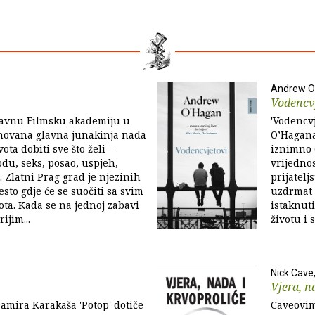
Andrew 
Vodencv
lavnu Filmsku akademiju u
'Vodencv
ovana glavna junakinja nada
O’Hagana
vota dobiti sve što želi –
iznimno 
odu, seks, posao, uspjeh,
vrijedno
. Zlatni Prag grad je njezinih
prijatelj
esto gdje će se suočiti sa svim
uzdrmat ć
ota. Kada se na jednoj zabavi
istaknuti
ijim...
životu i 
Nick Cave
Vjera, n
mira Karakaša 'Potop' dotiče
Caveovim 