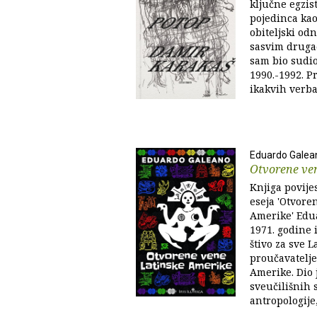
ključne egzis
pojedinca kao 
obiteljski odn
sasvim drugač
sam bio sudio
1990.-1992. P
ikakvih verbal
Eduardo Galea
Otvorene ve
Knjiga povij
eseja 'Otvore
Amerike' Edu
1971. godine 
štivo za sve 
proučavatelje
Amerike. Dio j
sveučilišnih s
antropologije,