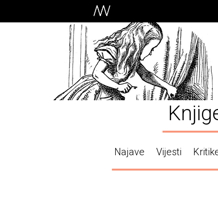
Knjig
Najave
Vijesti
Kritik