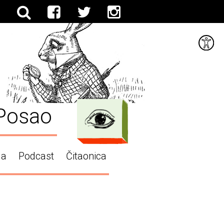
Posao
ga
Podcast
Čitaonica