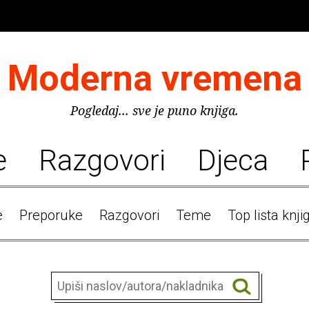
Moderna vremena
Pogledaj... sve je puno knjiga.
e
Razgovori
Djeca
e
Preporuke
Razgovori
Teme
Top lista knji