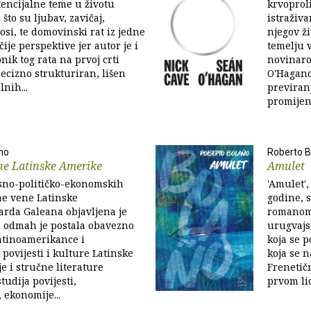
tencijalne teme u životu
krvoprol
što su ljubav, zavičaj,
istraživa
osi, te domovinski rat iz jedne
njegov ži
ije perspektive jer autor je i
temelju v
nik tog rata na prvoj crti
novinaro
recizno strukturiran, lišen
O'Hagano
nih...
previran
promijenil
no
Roberto B
ne Latinske Amerike
Amulet
esno-političko-ekonomskih
'Amulet',
ne vene Latinske
godine, 
arda Galeana objavljena je
romanom 
i odmah je postala obavezno
urugvajs
Latinoamerikance i
koja se p
 povijesti i kulture Latinske
koja se n
e i stručne literature
Frenetič
tudija povijesti,
prvom lic
 ekonomije...