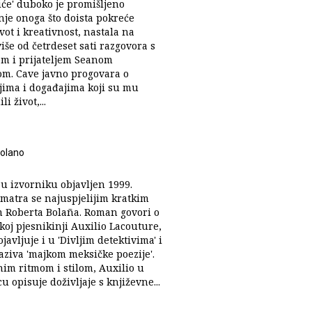
iće' duboko je promišljeno
nje onoga što doista pokreće
vot i kreativnost, nastala na
iše od četrdeset sati razgovora s
m i prijateljem Seanom
m. Cave javno progovara o
jima i događajima koji su mu
i život,...
olano
 u izvorniku objavljen 1999.
smatra se najuspjelijim kratkim
Roberta Bolaña. Roman govori o
koj pjesnikinji Auxilio Lacouture,
ojavljuje i u 'Divljim detektivima' i
aziva 'majkom meksičke poezije'.
nim ritmom i stilom, Auxilio u
u opisuje doživljaje s književne...