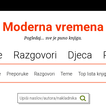
Moderna vremena
Pogledaj... sve je puno knjiga.
e
Razgovori
Djeca
e
Preporuke
Razgovori
Teme
Top lista knji