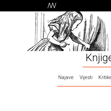
Knjig
Najave
Vijesti
Kritik