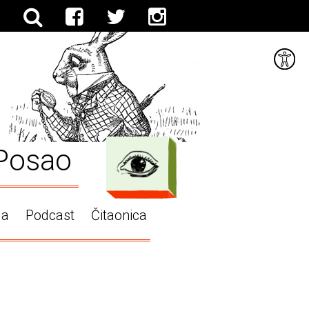
Posao
ga
Podcast
Čitaonica