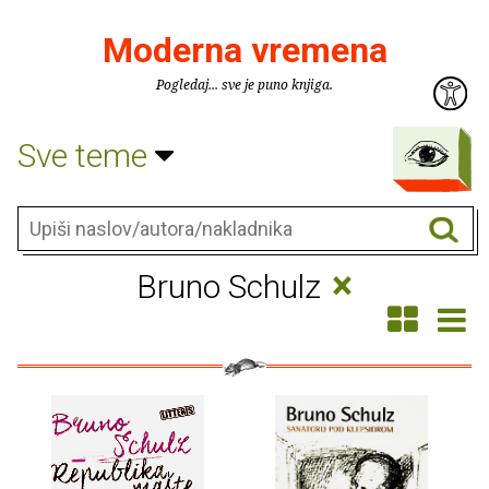
Moderna vremena
Pogledaj... sve je puno knjiga.
Sve teme
×
Bruno Schulz