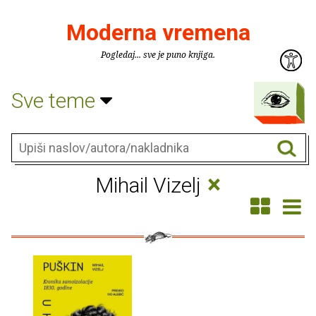
Moderna vremena
Pogledaj... sve je puno knjiga.
Sve teme
×
Mihail Vizelj