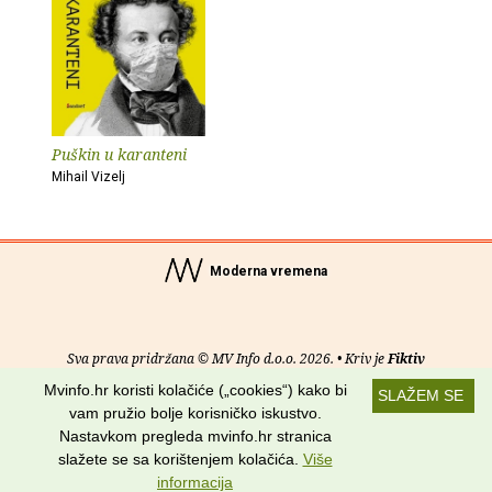
Puškin u karanteni
Mihail Vizelj
Moderna vremena
Sva prava pridržana © MV Info d.o.o. 2026. • Kriv je
Fiktiv
Mvinfo.hr koristi kolačiće („cookies“) kako bi
SLAŽEM SE
O nama
•
Pomoć
•
Uvjeti korištenja
•
RSS kanali
vam pružio bolje korisničko iskustvo.
Nastavkom pregleda mvinfo.hr stranica
Potraži nas na:
slažete se sa korištenjem kolačića.
Više
informacija