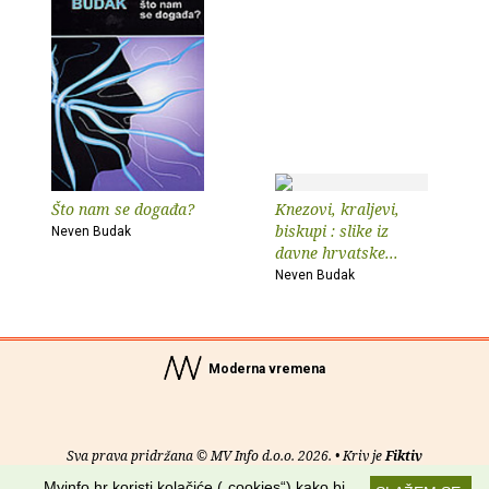
Što nam se događa?
Knezovi, kraljevi,
biskupi : slike iz
Neven Budak
davne hrvatske...
Neven Budak
Moderna vremena
Sva prava pridržana © MV Info d.o.o. 2026. • Kriv je
Fiktiv
Mvinfo.hr koristi kolačiće („cookies“) kako bi