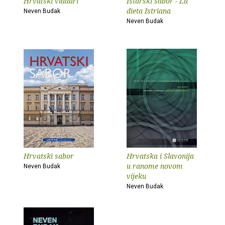
Hrvatski vladari
Istarski sabor - La
dieta Istriana
Neven Budak
Neven Budak
Hrvatski sabor
Hrvatska i Slavonija
u ranome novom
Neven Budak
vijeku
Neven Budak