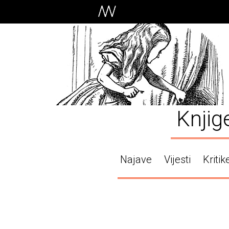
Knjig
Najave
Vijesti
Kritik