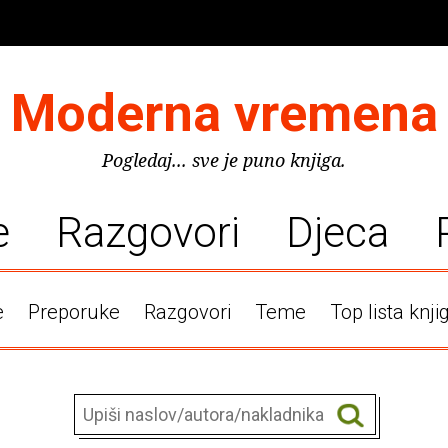
Moderna vremena
Pogledaj... sve je puno knjiga.
e
Razgovori
Djeca
e
Preporuke
Razgovori
Teme
Top lista knji