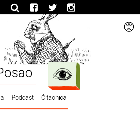
Posao
ga
Podcast
Čitaonica