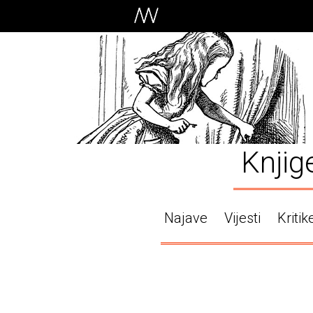
Knjig
Najave
Vijesti
Kritik