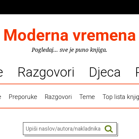
Moderna vremena
Pogledaj... sve je puno knjiga.
e
Razgovori
Djeca
e
Preporuke
Razgovori
Teme
Top lista knji