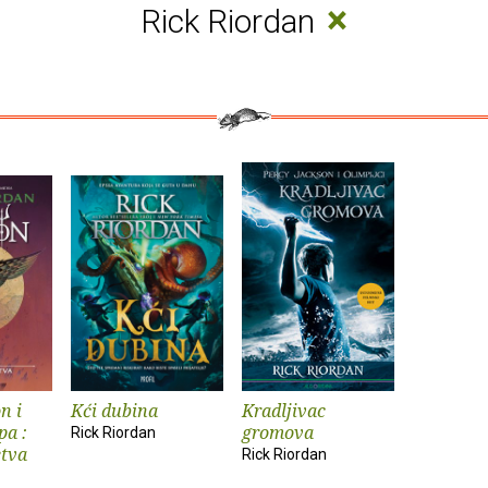
×
Rick Riordan
n i
Kći dubina
Kradljivac
pa :
gromova
Rick Riordan
etva
Rick Riordan