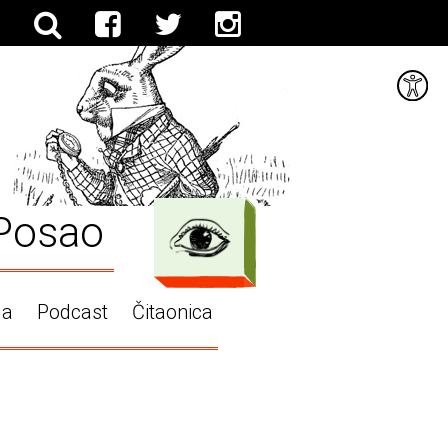
Posao
ga
Podcast
Čitaonica