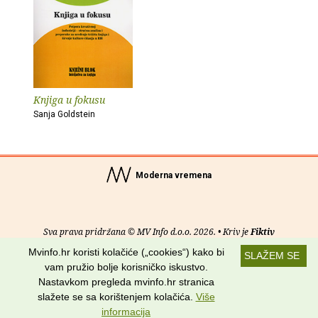
Knjiga u fokusu
Sanja Goldstein
Moderna vremena
Sva prava pridržana © MV Info d.o.o. 2026. • Kriv je
Fiktiv
Mvinfo.hr koristi kolačiće („cookies“) kako bi
SLAŽEM SE
O nama
•
Pomoć
•
Uvjeti korištenja
•
RSS kanali
vam pružio bolje korisničko iskustvo.
Nastavkom pregleda mvinfo.hr stranica
Potraži nas na:
slažete se sa korištenjem kolačića.
Više
informacija