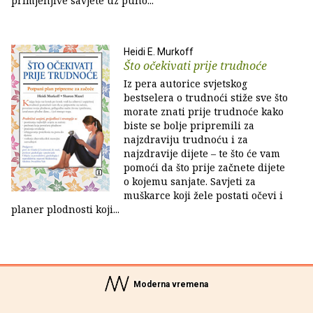
primjenjive savjete uz puno...
Heidi E. Murkoff
Što očekivati prije trudnoće
Iz pera autorice svjetskog
bestselera o trudnoći stiže sve što
morate znati prije trudnoće kako
biste se bolje pripremili za
najzdraviju trudnoću i za
najzdravije dijete – te što će vam
pomoći da što prije začnete dijete
o kojemu sanjate. Savjeti za
muškarce koji žele postati očevi i
planer plodnosti koji...
Moderna vremena