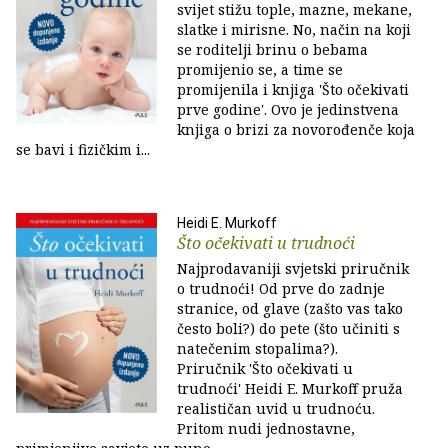
svijet stižu tople, mazne, mekane,
slatke i mirisne. No, način na koji
se roditelji brinu o bebama
promijenio se, a time se
promijenila i knjiga 'Što očekivati
prve godine'. Ovo je jedinstvena
knjiga o brizi za novorođenče koja
se bavi i fizičkim i...
Heidi E. Murkoff
Što očekivati u trudnoći
Najprodavaniji svjetski priručnik
o trudnoći! Od prve do zadnje
stranice, od glave (zašto vas tako
često boli?) do pete (što učiniti s
natečenim stopalima?).
Priručnik 'Što očekivati u
trudnoći' Heidi E. Murkoff pruža
realističan uvid u trudnoću.
Pritom nudi jednostavne,