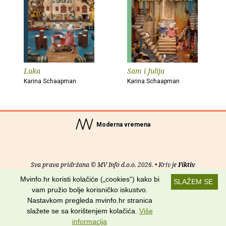
Luka
Sam i Julija
Karina Schaapman
Karina Schaapman
Moderna vremena
Sva prava pridržana © MV Info d.o.o. 2026. • Kriv je
Fiktiv
Mvinfo.hr koristi kolačiće („cookies“) kako bi
SLAŽEM SE
O nama
•
Pomoć
•
Uvjeti korištenja
•
RSS kanali
vam pružio bolje korisničko iskustvo.
Nastavkom pregleda mvinfo.hr stranica
Potraži nas na:
slažete se sa korištenjem kolačića.
Više
informacija