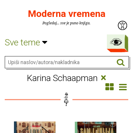
Moderna vremena
Pogledaj... sve je puno knjiga.
Sve teme
×
Karina Schaapman