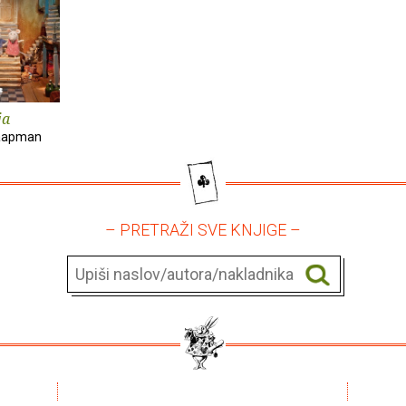
ja
haapman
– PRETRAŽI SVE KNJIGE –