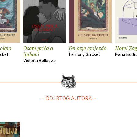
okno
Osam priča o
Gmazje gnijezdo
Hotel Zag
ljubavi
cket
Lemony Snicket
Ivana Bodr
Victoria Bellezza
– OD ISTOG AUTORA –