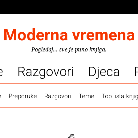
Moderna vremena
Pogledaj... sve je puno knjiga.
e
Razgovori
Djeca
e
Preporuke
Razgovori
Teme
Top lista knji