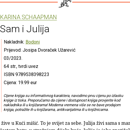
KARINA SCHAAPMAN
Sam i Julija
Nakladnik:
Bodoni
Prijevod: Josipa Dvoraček Užarević
03/2023.
64 str., tvrdi uvez
ISBN 9789538398223
Cijena: 19.99 eur
Cijene knjiga su informativnog karaktera, navodimo prvu cijenu po izlasku
knjige iz tiska. Preporučamo da cijene i dostupnost knjiga provjerite kod
nakladnika ili u knjižarama! Moderna vremena više se ne bave prodajom
knjiga, potražite ih u knjižarama, antikvarijatima ili u knjižnicama.
a žive u Kući mišić. To je svijet za sebe. Julija živi sama s 