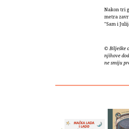
Nakon tri g
metra završ
"Sam i Julij
© Bilješke 
njihove dod
ne smiju pr