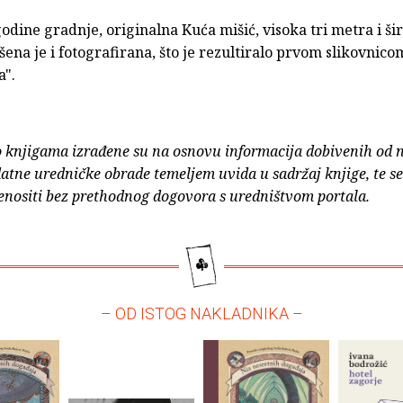
odine gradnje, originalna Kuća mišić, visoka tri metra i ši
ena je i fotografirana, što je rezultiralo prvom slikovnicom
a".
o knjigama izrađene su na osnovu informacija dobivenih od 
atne uredničke obrade temeljem uvida u sadržaj knjige, te s
enositi bez prethodnog dogovora s uredništvom portala.
– OD ISTOG NAKLADNIKA –