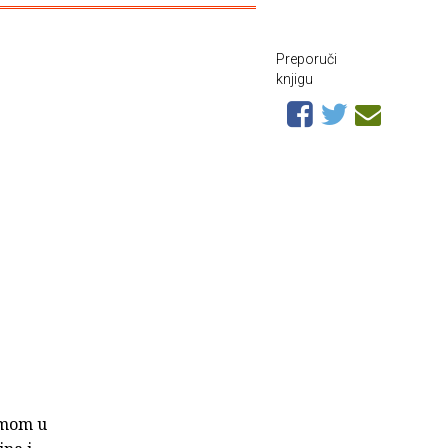
Preporuči
knjigu
mamom u