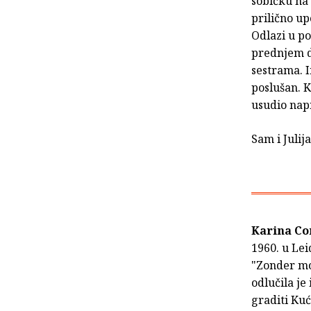
sobičku na 
prilično up
Odlazi u p
prednjem d
sestrama. I
poslušan. K
usudio napr
Sam i Julija
Karina Co
1960. u Lei
"Zonder mo
odlučila je
graditi Kuć