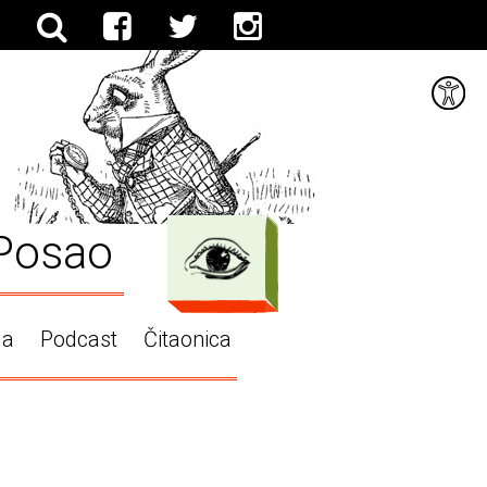
Posao
ga
Podcast
Čitaonica