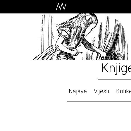
Knjig
Najave
Vijesti
Kritik