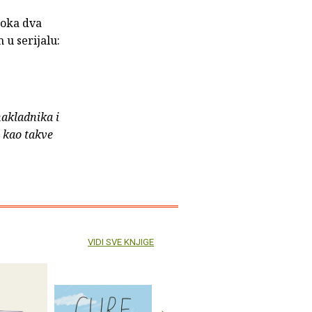
roka dva
 u serijalu:
nakladnika i
e kao takve
VIDI SVE KNJIGE