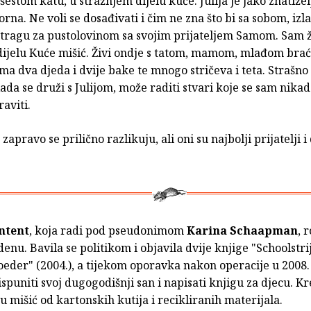
šestom katu, u stražnjem dijelu kuće. Julija je jako znatižel
orna. Ne voli se dosađivati i čim ne zna što bi sa sobom, izla
otragu za pustolovinom sa svojim prijateljem Samom. Sam ž
ijelu Kuće mišić. Živi ondje s tatom, mamom, mlađom bra
ma dva djeda i dvije bake te mnogo stričeva i teta. Strašno je
ada se druži s Julijom, može raditi stvari koje se sam nikad
aviti.
 zapravo se prilično razlikuju, ali oni su najbolji prijatelji i 
ntent
, koja radi pod pseudonimom
Karina Schaapman
, 
denu. Bavila se politikom i objavila dvije knjige "Schoolstrij
eder" (2004.), a tijekom oporavka nakon operacije u 2008.
 ispuniti svoj dugogodišnji san i napisati knjigu za djecu. Kr
u mišić od kartonskih kutija i recikliranih materijala.