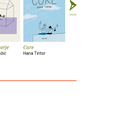
orje
Cure
Rat : roman
Poguban 
ožić
Hana Tintor
Louis-Ferdinand
Lemony Sn
Celine