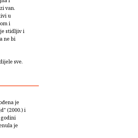
jna i
zi van.
ivi u
ćom i
 stidljiv i
a ne bi
dijele sve.
rođena je
d" (2000.) i
 godini
enula je