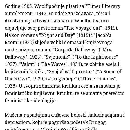
Godine 1905. Woolf počinje pisati za "Times Literary
Supplement". 1912. se udaje za izdavača, pisca i
društvenog aktivistu Leonarda Woolfa. Uskoro
objavljuje svoj prvi roman "The voyage out" (1915).
Nakon romana "Night and Day" (1919) i "Jacob's
Room" (1920) slijede veliki domašaji književnoga
modernizma, romani "Gospođa Dalloway" ("Mrs.
Dalloway", 1925), "Svjetionik", ("To the Lighthouse"
1927), "Valovi" ("The Waves", 1931), te zbirke eseja i
književnih kritika, "Svoj vlastiti prostor" ("A Room of
One's Own", 1929) i «Tri gvineje" ("Three Guineas",
1938). U svojim zbirkama kritika i eseja zasnovala je
feminističku književnu kritiku, te se smatra pretečom
feminističke ideologije.
Mučena napadajima duševne bolesti, halucinacijama i
depresijom, koju je pogoršao početak Drugog
svjetskoga rata, Virginia Woolf je počinila