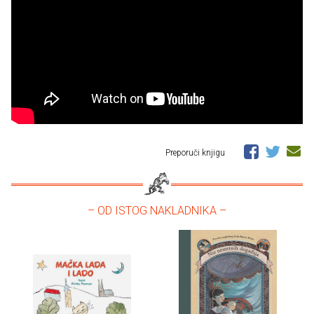
Preporuči knjigu
– OD ISTOG NAKLADNIKA –