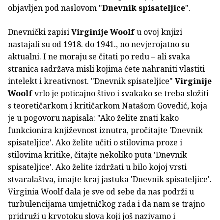
objavljen pod naslovom "
Dnevnik spisateljice
".
Dnevnički zapisi
Virginije Woolf
u ovoj knjizi
nastajali su od 1918. do 1941., no nevjerojatno su
aktualni. I ne moraju se čitati po redu – ali svaka
stranica sadržava misli kojima ćete nahraniti vlastiti
intelekt i kreativnost. "Dnevnik spisateljice"
Virginije
Woolf
vrlo je poticajno štivo i svakako se treba složiti
s teoretičarkom i kritičarkom Natašom Govedić, koja
je u pogovoru napisala: "Ako želite znati kako
funkcionira književnost iznutra, pročitajte 'Dnevnik
spisateljice'. Ako želite učiti o stilovima proze i
stilovima kritike, čitajte nekoliko puta 'Dnevnik
spisateljice'. Ako želite izdržati u bilo kojoj vrsti
stvaralaštva, imajte kraj jastuka 'Dnevnik spisateljice'.
Virginia Woolf dala je sve od sebe da nas podrži u
turbulencijama umjetničkog rada i da nam se trajno
pridruži u krvotoku slova koji još nazivamo i