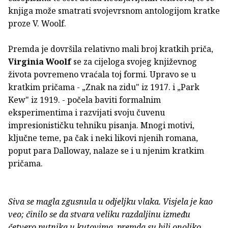
knjiga može smatrati svojevrsnom antologijom kratke
proze V. Woolf.
Premda je dovršila relativno mali broj kratkih priča,
Virginia Woolf
se za cijeloga svojeg književnog
života povremeno vraćala toj formi. Upravo se u
kratkim pričama - „Znak na zidu" iz 1917. i „Park
Kew" iz 1919. - počela baviti formalnim
eksperimentima i razvijati svoju čuvenu
impresionističku tehniku pisanja. Mnogi motivi,
ključne teme, pa čak i neki likovi njenih romana,
poput para Dalloway, nalaze se i u njenim kratkim
pričama.
Siva se magla zgusnula u odjeljku vlaka. Visjela je kao
veo; činilo se da stvara veliku razdaljinu između
četvero putnika u kutovima, premda su bili onoliko