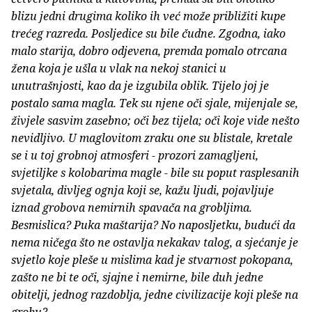
blizu jedni drugima koliko ih već može približiti kupe
trećeg razreda. Posljedice su bile čudne. Zgodna, iako
malo starija, dobro odjevena, premda pomalo otrcana
žena koja je ušla u vlak na nekoj stanici u
unutrašnjosti, kao da je izgubila oblik. Tijelo joj je
postalo sama magla. Tek su njene oči sjale, mijenjale se,
živjele sasvim zasebno; oči bez tijela; oči koje vide nešto
nevidljivo. U maglovitom zraku one su blistale, kretale
se i u toj grobnoj atmosferi - prozori zamagljeni,
svjetiljke s kolobarima magle - bile su poput rasplesanih
svjetala, divljeg ognja koji se, kažu ljudi, pojavljuje
iznad grobova nemirnih spavača na grobljima.
Besmislica? Puka maštarija? No naposljetku, budući da
nema ničega što ne ostavlja nekakav talog, a sjećanje je
svjetlo koje pleše u mislima kad je stvarnost pokopana,
zašto ne bi te oči, sjajne i nemirne, bile duh jedne
obitelji, jednog razdoblja, jedne civilizacije koji pleše na