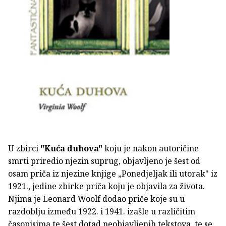
U zbirci
"Kuća duhova"
koju je nakon autoričine
smrti priredio njezin suprug, objavljeno je šest od
osam priča iz njezine knjige „Ponedjeljak ili utorak" iz
1921., jedine zbirke priča koju je objavila za života.
Njima je Leonard Woolf dodao priče koje su u
razdoblju između 1922. i 1941. izašle u različitim
časopisima te šest dotad neobjavljenih tekstova, te se