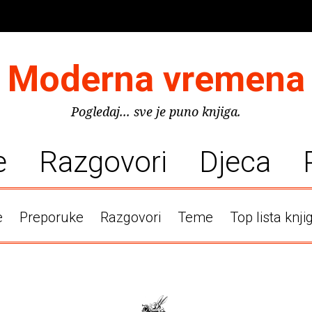
Moderna vremena
Pogledaj... sve je puno knjiga.
e
Razgovori
Djeca
e
Preporuke
Razgovori
Teme
Top lista knji