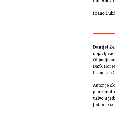
umjetnosti
Frano Duli
Danijel Že
objavljivao 
Objavljivao
Dark Horse
Francisco G
Autor je ok
je niz mult
uživo u jed
Jedan je od