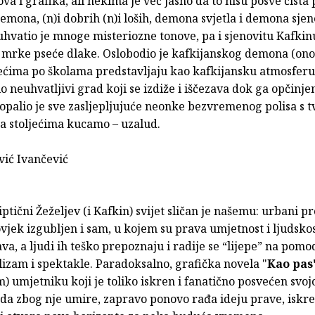
ova i grafika, ali nekima je već jasno da to nisu posve čista 
 demona, (n)i dobrih (n)i loših, demona svjetla i demona sjen
uhvatio je mnoge misteriozne tonove, pa i sjenovitu Kafkin
 mrke pseće dlake. Oslobodio je kafkijanskog demona (on
jećima po školama predstavljaju kao kafkijansku atmosferu
 neuhvatljivi grad koji se izdiže i iščezava dok ga opčinje
opalio je sve zasljepljujuće neonke bezvremenog polisa s
ta stoljećima kucamo – uzalud.
vić Ivančević
ptični Žeželjev (i Kafkin) svijet sličan je našemu: urbani pr
vjek izgubljen i sam, u kojem su prava umjetnost i ljudsko
ava, a ljudi ih teško prepoznaju i radije se “lijepe” na pomo
izam i spektakle. Paradoksalno, grafička novela "
Kao pas
) umjetniku koji je toliko iskren i fanatično posvećen svoj
 da zbog nje umire, zapravo ponovo rađa ideju prave, iskr