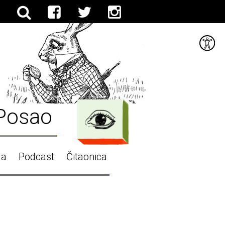
Posao
ga
Podcast
Čitaonica