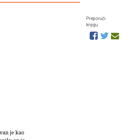
Preporuči
knjigu
avan je kao