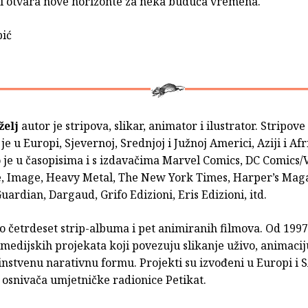
 i otvara nove horizonte za neka buduća vremena.
bić
želj
autor je stripova, slikar, animator i ilustrator. Stripove 
je u Europi, Sjevernoj, Srednjoj i Južnoj Americi, Aziji i Afri
 je u časopisima i s izdavačima Marvel Comics, DC Comics/V
, Image, Heavy Metal, The New York Times, Harper’s Maga
uardian, Dargaud, Grifo Edizioni, Eris Edizioni, itd.
o četrdeset strip-albuma i pet animiranih filmova. Od 1997
imedijskih projekata koji povezuju slikanje uživo, animacij
instvenu narativnu formu. Projekti su izvođeni u Europi i 
 osnivača umjetničke radionice Petikat.