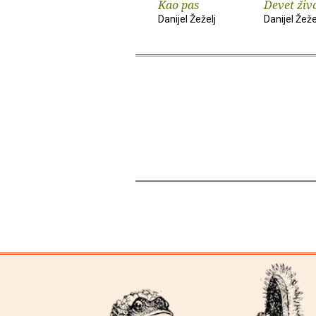
Kao pas
Devet živ
Danijel Žeželj
Danijel Žeže