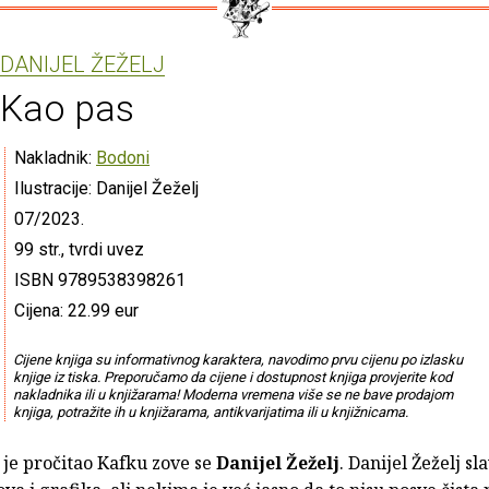
DANIJEL ŽEŽELJ
Kao pas
Nakladnik:
Bodoni
Ilustracije: Danijel Žeželj
07/2023.
99 str., tvrdi uvez
ISBN 9789538398261
Cijena: 22.99 eur
Cijene knjiga su informativnog karaktera, navodimo prvu cijenu po izlasku
knjige iz tiska. Preporučamo da cijene i dostupnost knjiga provjerite kod
nakladnika ili u knjižarama! Moderna vremena više se ne bave prodajom
knjiga, potražite ih u knjižarama, antikvarijatima ili u knjižnicama.
 je pročitao Kafku zove se
Danijel Žeželj
. Danijel Žeželj sl