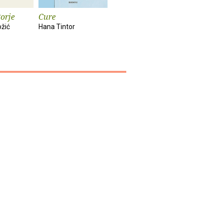
orje
Cure
Rat : roman
Poguban 
ožić
Hana Tintor
Louis-Ferdinand
Lemony Sn
Celine