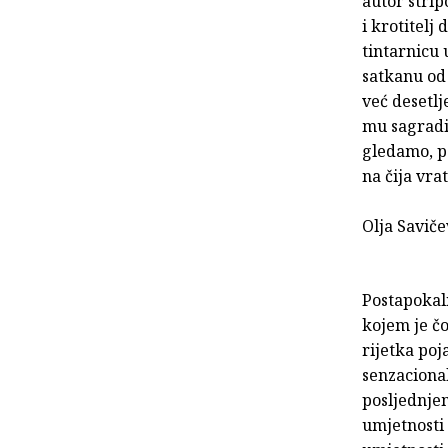
autor strip
i krotitelj
tintarnicu 
satkanu od
već desetl
mu sagradio
gledamo, p
na čija vra
Olja Saviče
Postapokali
kojem je čo
rijetka poj
senzacional
posljednjem
umjetnosti