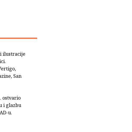
i ilustracije
ci.
ertigo,
zine, San
. ostvario
u i glazbu
SAD-u.