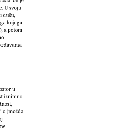
posla: on je
e. U svoju
u dušu,
oga kojega
), a potom
no
 tvrđavama
ostor u
st iznimno
dnost,
"
o (možda
oj
ene