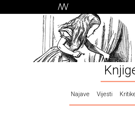
Knjig
Najave
Vijesti
Kritik