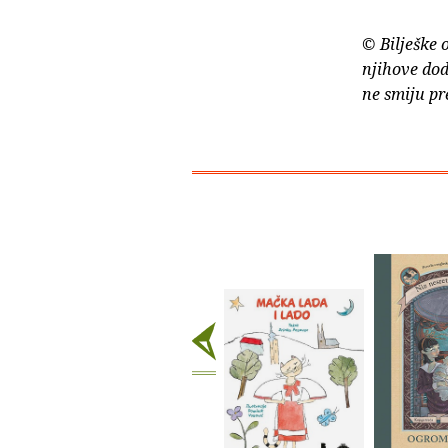
© Bilješke 
njihove dod
ne smiju pr