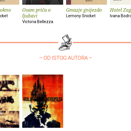
okno
Osam priča o
Gmazje gnijezdo
Hotel Zag
ljubavi
cket
Lemony Snicket
Ivana Bodr
Victoria Bellezza
– OD ISTOG AUTORA –