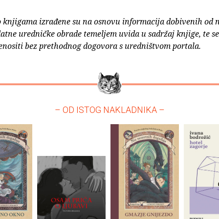
o knjigama izrađene su na osnovu informacija dobivenih od 
atne uredničke obrade temeljem uvida u sadržaj knjige, te s
enositi bez prethodnog dogovora s uredništvom portala.
– OD ISTOG NAKLADNIKA –