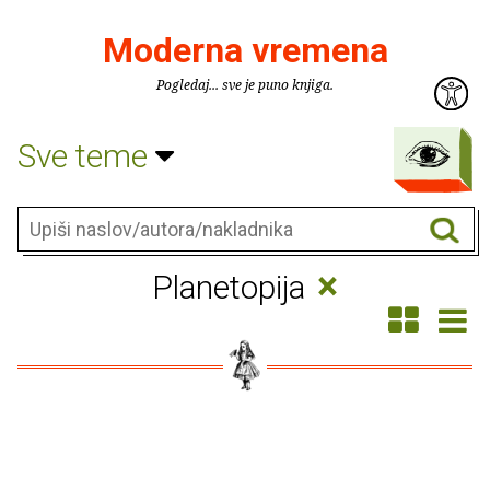
Moderna vremena
Pogledaj... sve je puno knjiga.
Sve teme
×
Planetopija