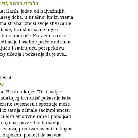
rti, nema straha
at Hanh, jedan od najvažnijih
našeg doba, u utješnoj knjizi 'Nema
ma straha' iznosi svoje shvaćanje
obode, transformacije tuge i
sti uz umiruće. Kroz zen izreke,
editacije i osobne priče nudi nam
ajuću i smirujuću perspektivu
og učenja i pokazuje da je sve...
t Hanh
je
t Hanh u knjizi 'Ti si ovdje :
 sadašnjeg trenutka' pokazuje kako
erene svjesnosti i spoznaje može
i iz stanja učmale zaokupljenosti
cijeliti emotivne rane i poboljšati
rugima, povezati s ljubavlju i
 za ovaj predivan svemir u kojem
, napokon, pomoći da sasvim...