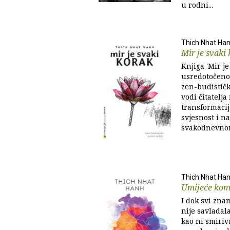
u rodni...
Thich Nhat Ha
Mir je svaki
Knjiga 'Mir je
usredotočeno
zen-budistič
vodi čitatelj
transformacij
svjesnost i n
svakodnevnom
Thich Nhat Ha
Umijeće kom
I dok svi znam
nije savladal
kao ni smiriv