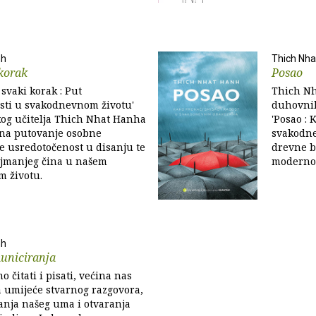
nh
Thich Nha
 korak
Posao
 svaki korak : Put
Thich Nh
sti u svakodnevnom životu'
duhovnih 
kog učitelja Thich Nhat Hanha
'Posao : 
a na putovanje osobne
svakodne
e usredotočenost u disanju te
drevne b
ajmanjeg čina u našem
moderno
 životu.
nh
uniciranja
o čitati i pisati, većina nas
a umijeće stvarnog razgovora,
anja našeg uma i otvaranja