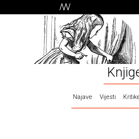
Knjig
Najave
Vijesti
Kritik