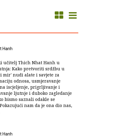
t Hanh
ki učitelj Thich Nhat Hanh u
jutnja: Kako pretvoriti srdžbu u
 mir' nudi alate i savjete za
maciju odnosa, usmjeravanje
na iscjeljenje, prigrljivanje i
vanje ljutnje i duboko zagledanje
ko bismo saznali odakle se
 Pokazujući nam da je ona dio nas,
.
t Hanh