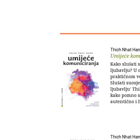
Thich Nhat Ha
Umijeće kom
Kako slušati s
ljubavlju? U
praktičnom v
Slušati suosje
ljubavlju' Th
kako pomno sl
autentično i 
Thich Nhat Ha