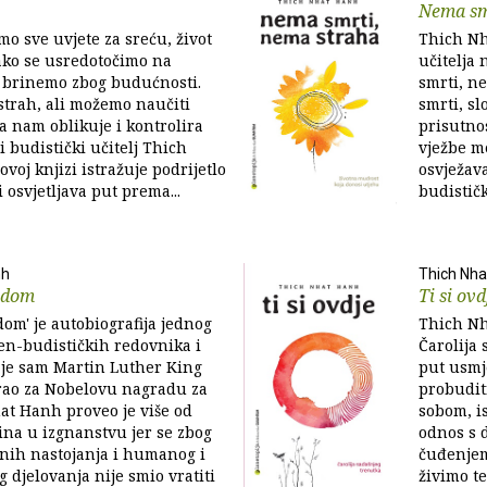
Nema sm
mo sve uvjete za sreću, život
Thich Nh
ako se usredotočimo na
učitelja 
se brinemo zbog budućnosti.
smrti, ne
strah, ali možemo naučiti
smrti, sl
da nam oblikuje i kontrolira
prisutno
i budistički učitelj Thich
vježbe m
voj knjizi istražuje podrijetlo
osvježav
 osvjetljava put prema...
budističk
nh
Thich Nha
j dom
Ti si ovd
 dom' je autobiografija jednog
Thich Nha
en-budističkih redovnika i
Čarolija
g je sam Martin Luther King
put usmj
rao za Nobelovu nagradu za
probudit
at Hanh proveo je više od
sobom, is
ina u izgnanstvu jer se zbog
odnos s d
tnih nastojanja i humanog i
čuđenjem
djelovanja nije smio vratiti
živimo te