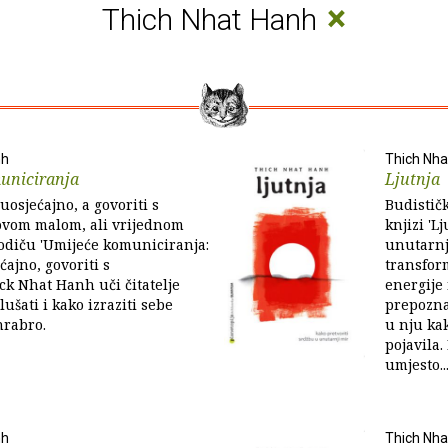
×
Thich Nhat Hanh
nh
Thich Nha
uniciranja
Ljutnja
uosjećajno, a govoriti s
Budistič
 ovom malom, ali vrijednom
knjizi 'L
odiču 'Umijeće komuniciranja:
unutarnji
ćajno, govoriti s
transfor
ick Nhat Hanh uči čitatelje
energije 
ušati i kako izraziti sebe
prepozna
hrabro.
u nju ka
pojavila.
umjesto..
nh
Thich Nha