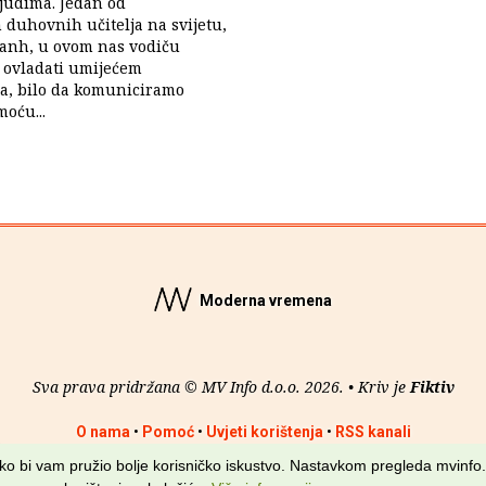
judima. Jedan od
h duhovnih učitelja na svijetu,
anh, u ovom nas vodiču
 ovladati umijećem
a, bilo da komuniciramo
moću...
Moderna vremena
Sva prava pridržana © MV Info d.o.o. 2026. • Kriv je
Fiktiv
O nama
•
Pomoć
•
Uvjeti korištenja
•
RSS kanali
kako bi vam pružio bolje korisničko iskustvo. Nastavkom pregleda mvinfo.