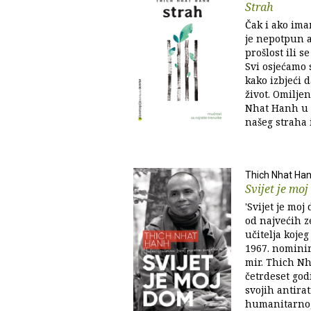
Strah
Čak i ako ima
je nepotpun 
prošlost ili 
Svi osjećamo 
kako izbjeći 
život. Omiljen
Nhat Hanh u o
našeg straha i
Thich Nhat Ha
Svijet je mo
'Svijet je moj
od najvećih z
učitelja koje
1967. nomini
mir. Thich Nh
četrdeset god
svojih antira
humanitarnog 