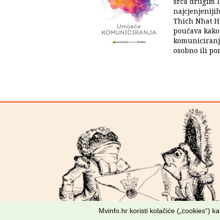
srca drugim l
najcjenjeniji
Thich Nhat H
poučava kako
komuniciranj
osobno ili po
Mvinfo.hr koristi kolačiće („cookies“) 