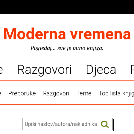
Moderna vremena
Pogledaj... sve je puno knjiga.
e
Razgovori
Djeca
e
Preporuke
Razgovori
Teme
Top lista knji