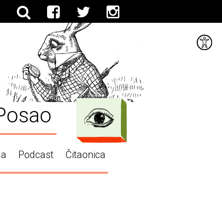
Posao
ga
Podcast
Čitaonica