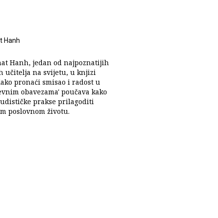
t Hanh
at Hanh, jedan od najpoznatijih
učitelja na svijetu, u knjizi
Kako pronaći smisao i radost u
vnim obavezama' poučava kako
udističke prakse prilagoditi
m poslovnom životu.