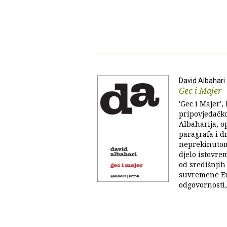
David Albahari
Gec i Majer
'Gec i Majer'
pripovjedačk
Albaharija, o
paragrafa i d
neprekinutom
djelo istovre
od središnjih
suvremene Eur
odgovornosti, 