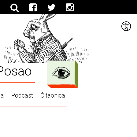
Posao
ga
Podcast
Čitaonica