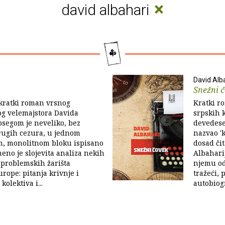
×
david albahari
David Alb
Snežni 
, kratki roman vrsnog
Kratki r
og velemajstora Davida
srpskih k
psegom je neveliko, bez
devedese
rugih cezura, u jednom
nazvao 'k
, monolitnom bloku ispisano
dosad čit
meno je slojevita analiza nekih
Albaharij
 problemskih žarišta
njemu odj
ope: pitanja krivnje i
tražeći, 
kolektiva i...
autobiogr