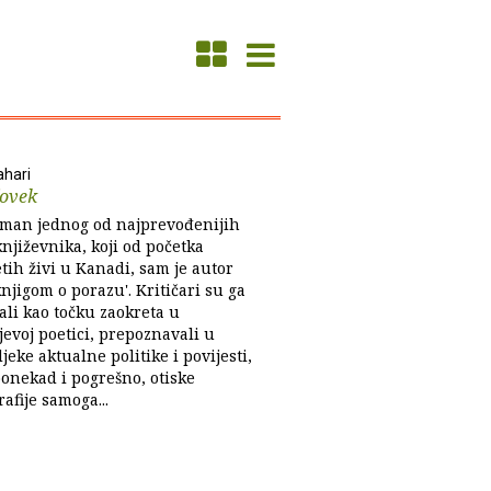
ahari
čovek
oman jednog od najprevođenijih
njiževnika, koji od početka
tih živi u Kanadi, sam je autor
njigom o porazu'. Kritičari su ga
ali kao točku zaokreta u
evoj poetici, prepoznavali u
eke aktualne politike i povijesti,
ponekad i pogrešno, otiske
afije samoga...