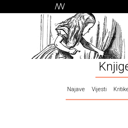
Knjig
Najave
Vijesti
Kritik