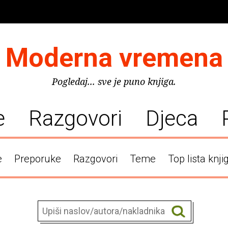
Moderna vremena
Pogledaj... sve je puno knjiga.
e
Razgovori
Djeca
e
Preporuke
Razgovori
Teme
Top lista knji