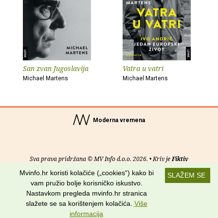
San zvan Jugoslavija
Vatra u vatri
Michael Martens
Michael Martens
Moderna vremena
Sva prava pridržana © MV Info d.o.o. 2026. • Kriv je
Fiktiv
Mvinfo.hr koristi kolačiće („cookies“) kako bi
SLAŽEM SE
O nama
•
Pomoć
•
Uvjeti korištenja
•
RSS kanali
vam pružio bolje korisničko iskustvo.
Nastavkom pregleda mvinfo.hr stranica
Potraži nas na:
slažete se sa korištenjem kolačića.
Više
informacija