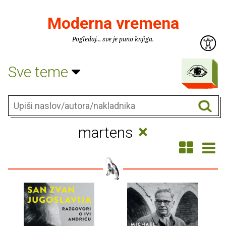
Moderna vremena
Pogledaj... sve je puno knjiga.
Sve teme
×
martens