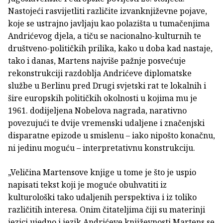
Nastojeći rasvijetliti različite izvanknjiževne pojave,
koje se ustrajno javljaju kao polazišta u tumačenjima
Andrićevog djela, a tiču se nacionalno-kulturnih te
društveno-političkih prilika, kako u doba kad nastaje,
tako i danas, Martens najviše pažnje posvećuje
rekonstrukciji razdoblja Andrićeve diplomatske
službe u Berlinu pred Drugi svjetski rat te lokalnih i
šire europskih političkih okolnosti u kojima mu je
1961. dodijeljena Nobelova nagrada, narativno
povezujući te dvije vremenski udaljene i značenjski
disparatne epizode u smislenu – iako nipošto konačnu,
ni jedinu moguću – interpretativnu konstrukciju.
„Veličina Martensove knjige u tome je što je uspio
napisati tekst koji je moguće obuhvatiti iz
kulturološki tako udaljenih perspektiva i iz toliko
različitih interesa. Onim čitateljima čiji su materinji
jezici ujedno i jezik Andrićeve književnosti Martens se