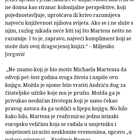
ne doima kao stranac kolonijalne perspektive, koji
pojednostavljuje, uprošćava ili krivo razumijeva
najveću književnost njihova svijeta. Ako se i ne slože s
njim, razlog nikada neće biti taj što Martens nešto ne
razumije. I to je, zapravo, najveći kompliment koji se
može dati ovoj dragocjenoj knjizi.“ – Miljenko
Jergović
„Ne znamo koji je bio motiv Michaela Martensa da
odvoji pet-šest godina svoga života i napiše ovu
knjigu. Možda je njome htio vratiti Andriću dug za
čitateljske užitke koje mu je pružio. Možda ga je
privukao neobičan životopis koji je samo čekao
pravog autora da ga uobliči u lijepu knjigu. No bilo
kako bilo, Martens je reafirmirao jednu istinski
europsku veličinu koja se rađala u umjetniku i
umjetnosti izrazito nesklonim vremenima, upravo „u
požaru svjetova“. – Krešimir Nemec