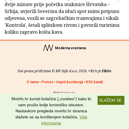
dvije minute prije početka utakmice Hrvatska –
Srbija, uvjerili Severinu da idući spot snimi potpuno
odjevena, vozili se zagrebačkim tramvajima i vikali:
'Kontrola', šetali splitskom rivom i govorili turistima
koliko zapravo košta kava.
Moderna vremena
Sva prava pridržana © MV Info d.o.o. 2026. • Kriv je
Fiktiv
O nama
•
Pomoć
•
Uvjeti korištenja
•
RSS kanali
Potraži nas na:
Mvinfo.hr koristi kolačiće („cookies“) kako bi
SLAŽEM SE
vam pružio bolje korisničko iskustvo.
Nastavkom pregleda mvinfo.hr stranica
slažete se sa korištenjem kolačića.
Više
informacija