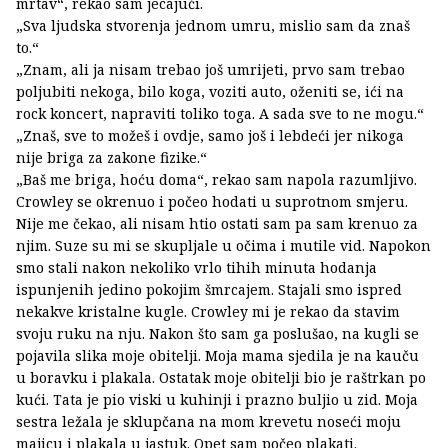
mrtav“, rekao sam jecajući.
„Sva ljudska stvorenja jednom umru, mislio sam da znaš
to.“
„Znam, ali ja nisam trebao još umrijeti, prvo sam trebao
poljubiti nekoga, bilo koga, voziti auto, oženiti se, ići na
rock koncert, napraviti toliko toga. A sada sve to ne mogu.“
„Znaš, sve to možeš i ovdje, samo još i lebdeći jer nikoga
nije briga za zakone fizike.“
„Baš me briga, hoću doma“, rekao sam napola razumljivo.
Crowley se okrenuo i počeo hodati u suprotnom smjeru.
Nije me čekao, ali nisam htio ostati sam pa sam krenuo za
njim. Suze su mi se skupljale u očima i mutile vid. Napokon
smo stali nakon nekoliko vrlo tihih minuta hodanja
ispunjenih jedino pokojim šmrcajem. Stajali smo ispred
nekakve kristalne kugle. Crowley mi je rekao da stavim
svoju ruku na nju. Nakon što sam ga poslušao, na kugli se
pojavila slika moje obitelji. Moja mama sjedila je na kauču
u boravku i plakala. Ostatak moje obitelji bio je raštrkan po
kući. Tata je pio viski u kuhinji i prazno buljio u zid. Moja
sestra ležala je sklupčana na mom krevetu noseći moju
majicu i plakala u jastuk. Opet sam počeo plakati.