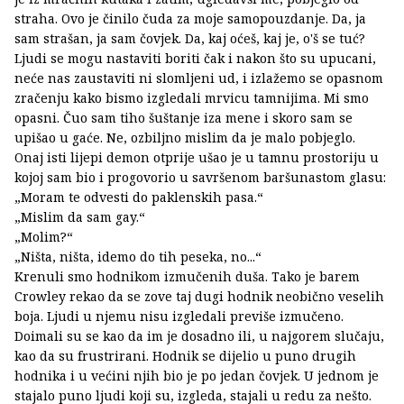
straha. Ovo je činilo čuda za moje samopouzdanje. Da, ja
sam strašan, ja sam čovjek. Da, kaj oćeš, kaj je, o'š se tuć?
Ljudi se mogu nastaviti boriti čak i nakon što su upucani,
neće nas zaustaviti ni slomljeni ud, i izlažemo se opasnom
zračenju kako bismo izgledali mrvicu tamnijima. Mi smo
opasni. Čuo sam tiho šuštanje iza mene i skoro sam se
upišao u gaće. Ne, ozbiljno mislim da je malo pobjeglo.
Onaj isti lijepi demon otprije ušao je u tamnu prostoriju u
kojoj sam bio i progovorio u savršenom baršunastom glasu:
„Moram te odvesti do paklenskih pasa.“
„Mislim da sam gay.“
„Molim?“
„Ništa, ništa, idemo do tih peseka, no...“
Krenuli smo hodnikom izmučenih duša. Tako je barem
Crowley rekao da se zove taj dugi hodnik neobično veselih
boja. Ljudi u njemu nisu izgledali previše izmučeno.
Doimali su se kao da im je dosadno ili, u najgorem slučaju,
kao da su frustrirani. Hodnik se dijelio u puno drugih
hodnika i u većini njih bio je po jedan čovjek. U jednom je
stajalo puno ljudi koji su, izgleda, stajali u redu za nešto.