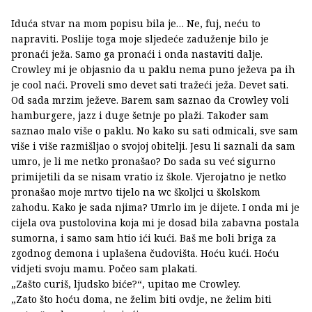
Iduća stvar na mom popisu bila je… Ne, fuj, neću to
napraviti. Poslije toga moje sljedeće zaduženje bilo je
pronaći ježa. Samo ga pronaći i onda nastaviti dalje.
Crowley mi je objasnio da u paklu nema puno ježeva pa ih
je cool naći. Proveli smo devet sati tražeći ježa. Devet sati.
Od sada mrzim ježeve. Barem sam saznao da Crowley voli
hamburgere, jazz i duge šetnje po plaži. Također sam
saznao malo više o paklu. No kako su sati odmicali, sve sam
više i više razmišljao o svojoj obitelji. Jesu li saznali da sam
umro, je li me netko pronašao? Do sada su već sigurno
primijetili da se nisam vratio iz škole. Vjerojatno je netko
pronašao moje mrtvo tijelo na wc školjci u školskom
zahodu. Kako je sada njima? Umrlo im je dijete. I onda mi je
cijela ova pustolovina koja mi je dosad bila zabavna postala
sumorna, i samo sam htio ići kući. Baš me boli briga za
zgodnog demona i uplašena čudovišta. Hoću kući. Hoću
vidjeti svoju mamu. Počeo sam plakati.
„Zašto curiš, ljudsko biće?“, upitao me Crowley.
„Zato što hoću doma, ne želim biti ovdje, ne želim biti