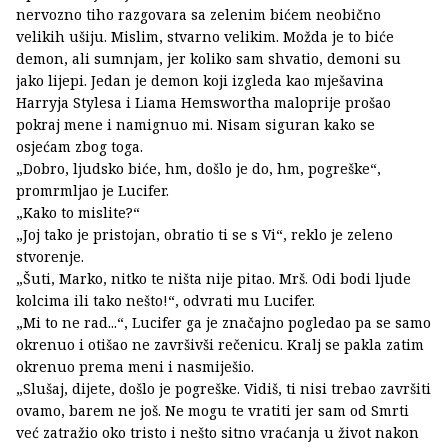
nervozno tiho razgovara sa zelenim bićem neobično
velikih ušiju. Mislim, stvarno velikim. Možda je to biće
demon, ali sumnjam, jer koliko sam shvatio, demoni su
jako lijepi. Jedan je demon koji izgleda kao mješavina
Harryja Stylesa i Liama Hemswortha maloprije prošao
pokraj mene i namignuo mi. Nisam siguran kako se
osjećam zbog toga.
„Dobro, ljudsko biće, hm, došlo je do, hm, pogreške“,
promrmljao je Lucifer.
„Kako to mislite?“
„Joj tako je pristojan, obratio ti se s Vi“, reklo je zeleno
stvorenje.
„Šuti, Marko, nitko te ništa nije pitao. Mrš. Odi bodi ljude
kolcima ili tako nešto!“, odvrati mu Lucifer.
„Mi to ne rad...“, Lucifer ga je značajno pogledao pa se samo
okrenuo i otišao ne završivši rečenicu. Kralj se pakla zatim
okrenuo prema meni i nasmiješio.
„Slušaj, dijete, došlo je pogreške. Vidiš, ti nisi trebao završiti
ovamo, barem ne još. Ne mogu te vratiti jer sam od Smrti
već zatražio oko tristo i nešto sitno vraćanja u život nakon