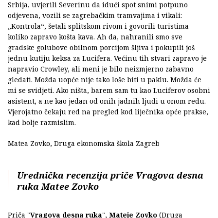
Srbija, uvjerili Severinu da idući spot snimi potpuno
odjevena, vozili se zagrebačkim tramvajima i vikali:
„Kontrola“, šetali splitskom rivom i govorili turistima
koliko zapravo košta kava. Ah da, nahranili smo sve
gradske golubove obilnom porcijom šljiva i pokupili još
jednu kutiju keksa za Lucifera. Većinu tih stvari zapravo je
napravio Crowley, ali meni je bilo neizmjerno zabavno
gledati. Možda uopće nije tako loše biti u paklu. Možda će
mi se svidjeti. Ako ništa, barem sam tu kao Luciferov osobni
asistent, a ne kao jedan od onih jadnih ljudi u onom redu.
Vjerojatno čekaju red na pregled kod liječnika opće prakse,
kad bolje razmislim.
Matea Zovko, Druga ekonomska škola Zagreb
Urednička recenzija priče Vragova desna
ruka Matee Zovko
Priča "
Vragova desna ruka
",
Mateje Zovko
(Druga