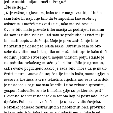
jedne osobito pijane noći u Pragu.“
„Što se dog…“
„Nije važno, uglavnom, kako te ne mogu vratiti, odlučio
sam kako bi najbolje bilo da te zaposlim kao osobnog
asistenta. I možeš me zvati Luci, tako me svi zovu.“
Ovo je bilo malo previše informacija za podnijeti i mislim
da sam izgubio svijest. Kad sam se probudio, u ruci mi je
bio mali popis zaduženja. Moje je prvo zaduženje bilo
nahraniti paklene pse. Ništa lakše. Okrenuo sam se oko
sebe da vidim ima li koga tko mi može dati upute kako doći
do njih. Jedino stvorenje u mojem vidnom polju stajalo je
na početku nekakvog mračnog koridora. Bilo je ogromno,
čak i ovako pogrbljeno kakvo je sada bilo, mora da je imalo
četiri metra. Gotovo da uopće nije imalo kožu, samo ugljeno
meso na kostima, a crna tekućina cijedila mu se iz usta dok
je nešto jeo. Progutao sam knedlu i tiho rekao: “Oprostite,
gospon čudovište, znate li možda gdje su paklenski psi?“
Okrenuo se i vrisnuo visokim tonom koji bi posramio Bečke
dječake. Pobjegao je vrišteći da je upravo vidio čovjeka.
Nekoliko jednako zastrašujućih i neobičnih bića provirilo
je iz mračnih kutaka i zatim, ugledavši me, pobjeglo od