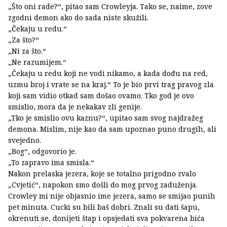
„Što oni rade?“, pitao sam Crowleyja. Tako se, naime, zove
zgodni demon ako do sada niste skužili.
„Čekaju u redu.“
„Za što?“
„Ni za što.“
„Ne razumijem.“
„Čekaju u redu koji ne vodi nikamo, a kada dođu na red,
uzmu broj i vrate se na kraj.“ To je bio prvi trag pravog zla
koji sam vidio otkad sam došao ovamo. Tko god je ovo
smislio, mora da je nekakav zli genije.
„Tko je smislio ovu kaznu?“, upitao sam svog najdražeg
demona. Mislim, nije kao da sam upoznao puno drugih, ali
svejedno.
„Bog“, odgovorio je.
„To zapravo ima smisla.“
Nakon prelaska jezera, koje se totalno prigodno zvalo
„Cvjetić“, napokon smo došli do mog prvog zaduženja.
Crowley mi nije objasnio ime jezera, samo se smijao punih
pet minuta. Cucki su bili baš dobri. Znali su dati šapu,
okrenuti se, donijeti štap i opsjedati sva pokvarena bića