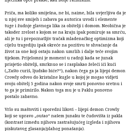
Priča, ma koliko smiješna, ne bi, naime, bila uvjerljiva da je
u njoj sve smijeh i zabava pa autorica uvodi i elemente
tuge i žudnje glavnoga lika za obitelji i domom. Neobična je
također zrelost s kojom se na kraju ipak pomiruje sa smrću,
ali je tu i prepoznatljiv tračak mladenačkog optimizma koji
cijelu tragediju ipak okreće na pozitivu te shvaćanje da
život za one koji ostaju nakon umrlih i dalje teče svojim
tijekom. Prijelomni je moment u radnji kada se junak
prisjetio obitelji, smrknuo se i rasplakao želeći ići kući
(„Zašto curiš, ljudsko biće?“), nakon čega ga ja lijepi demon
Crowly odveo do kristalne kugle u kojoj je mogao vidjeti
svoju obitelj 5 godina nakon svoje smrti ponovno sretnu i
to ga je primirilo. Nakon toga mu je u Paklu ponovno
postalo zabavno.
Vrlo su maštoviti i sporedni likovi – lijepi demon Crowly
koji se upravo „outao“ našem junaku te čudovišta iz pakla
(kontrast između njihova zastrašujućeg izgleda i njihova
piskutavog glasanja/plahog ponašanja).