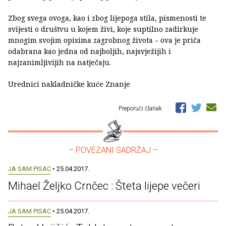
Zbog svega ovoga, kao i zbog lijepoga stila, pismenosti te
svijesti o društvu u kojem živi, koje suptilno zadirkuje
mnogim svojim opisima zagrobnog života – ova je priča
odabrana kao jedna od najboljih, najsvježijih i
najzanimljivijih na natječaju.
Urednici nakladničke kuće Znanje
Preporuči članak
– POVEZANI SADRŽAJ –
JA SAM PISAC
• 25.04.2017.
Mihael Željko Crnčec : Šteta lijepe večeri
JA SAM PISAC
• 25.04.2017.