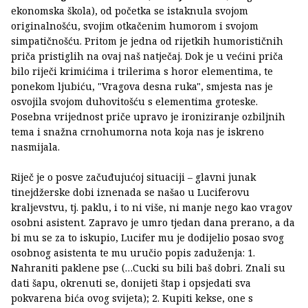
ekonomska škola), od početka se istaknula svojom
originalnošću, svojim otkačenim humorom i svojom
simpatičnošću. Pritom je jedna od rijetkih humorističnih
priča pristiglih na ovaj naš natječaj. Dok je u većini priča
bilo riječi krimićima i trilerima s horor elementima, te
ponekom ljubiću, "Vragova desna ruka", smjesta nas je
osvojila svojom duhovitošću s elementima groteske.
Posebna vrijednost priče upravo je ironiziranje ozbiljnih
tema i snažna crnohumorna nota koja nas je iskreno
nasmijala.
Riječ je o posve začuđujućoj situaciji – glavni junak
tinejdžerske dobi iznenada se našao u Luciferovu
kraljevstvu, tj. paklu, i to ni više, ni manje nego kao vragov
osobni asistent. Zapravo je umro tjedan dana prerano, a da
bi mu se za to iskupio, Lucifer mu je dodijelio posao svog
osobnog asistenta te mu uručio popis zaduženja: 1.
Nahraniti paklene pse (…Cucki su bili baš dobri. Znali su
dati šapu, okrenuti se, donijeti štap i opsjedati sva
pokvarena bića ovog svijeta); 2. Kupiti kekse, one s