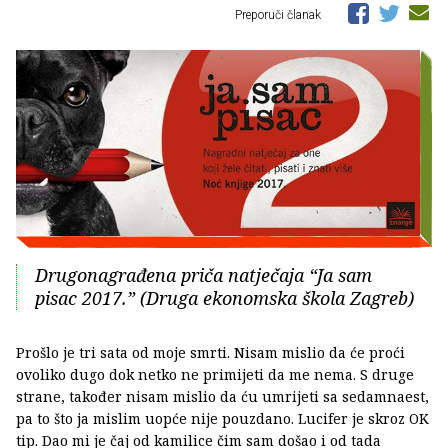
Preporuči članak
Drugonagrađena priča natječaja “Ja sam
pisac 2017.” (Druga ekonomska škola Zagreb)
Prošlo je tri sata od moje smrti. Nisam mislio da će proći
ovoliko dugo dok netko ne primijeti da me nema. S druge
strane, također nisam mislio da ću umrijeti sa sedamnaest,
pa to što ja mislim uopće nije pouzdano. Lucifer je skroz OK
tip. Dao mi je čaj od kamilice čim sam došao i od tada