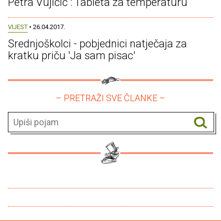
Petra Vujičić : Tableta za temperaturu
VIJEST
• 26.04.2017.
Srednjoškolci - pobjednici natječaja za
kratku priču 'Ja sam pisac'
– PRETRAŽI SVE ČLANKE –