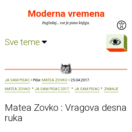
Moderna vremena
Pogledaj... sve je puno knjiga.
Sve teme
JA SAM PISAC
• Piše:
MATEA ZOVKO
• 25.04.2017.
MATEA ZOVKO
JA SAM PISAC 2017.
JA SAM PISAC
ZNANJE
Matea Zovko : Vragova desna
ruka