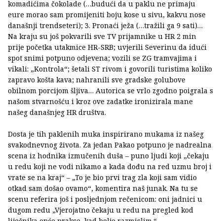
komadićima čokolade (…budući da u paklu ne primaju
eure morao sam promijeniti boju kose u sivu, kakvu nose
današnji trendseteri); 3. Pronaći ježa (…tražili ga 9 sati)…
Na kraju su još pokvarili sve TV prijamnike u HR 2 min
prije početka utakmice HR-SRB; uvjerili Severinu da idući
spot snimi potpuno odjevena; vozili se ZG tramvajima i
vikali: „Kontrola“; šetali ST rivom i govorili turistima koliko
zapravo košta kava; nahranili sve gradske golubove
obilnom porcijom šljiva… Autorica se vrlo zgodno poigrala s
našom stvarnošću i kroz ove zadatke ironizirala mane
našeg današnjeg HR društva.
Dosta je tih paklenih muka inspirirano mukama iz našeg
svakodnevnog života. Za jedan Pakao potpuno je nadrealna
scena iz hodnika izmučenih duša – puno ljudi koji „čekaju
u redu koji ne vodi nikamo a kada dođu na red uzmu broj i
vrate se na kraj“ – „To je bio prvi trag zla koji sam vidio
otkad sam došao ovamo“, komentira naš junak. Na tu se
scenu referira još i posljednjom rečenicom: oni jadnici u
dugom redu „Vjerojatno čekaju u redu na pregled kod
liječnika opće prakse, kad bolje razmislim.“