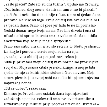
„Zašto plačeš? Zato što su oni tužni?“, upitao me Crowley.
„Da, tužni su zbog mene, da nisam umro, ne bi plakali.“
„Reći ću ti nešto što ti Luci nije rekao. Umro si tjedan dana
prerano. Ne više od toga. Tvoja obitelj ista ovakva bila bi i
za tjedan dana. Samo još gore jer tada te ne bi pronašao
školski domar nego tvoja mama. Pao bi s drveta i ona si
nikad ne bi oprostila tvoju smrt. Ovako misle da te ubila
aneurizma koja se nije mogla spriječiti.“
Samo sam šutio, nisam znao što reći na to. Nešto je stisnuo
iza kugle i ponovno stavio moju ruku na nju.
„A sada, tvoja obitelj za pet godina“, rekao je.
Slika je prikazala moju obitelj kako normalno proživljava
svoj dan. Moja mama čitala je neku knjigu, a moj je tata
sjedio do nje za kuhinjskim stolom i čitao novine. Moja
sestra plesala je u svojoj sobi na neku hit pjesmu njezina
najdražeg benda.
„Bit će dobro“, rekao sam.
Kimnuo je. Proveli smo ostatak dana ispunjavajući
zaduženja s popisa. Pokvarili smo sve TV prijamnike u
Hrvatskoj dvije minute prije početka utakmice Hrvatska –