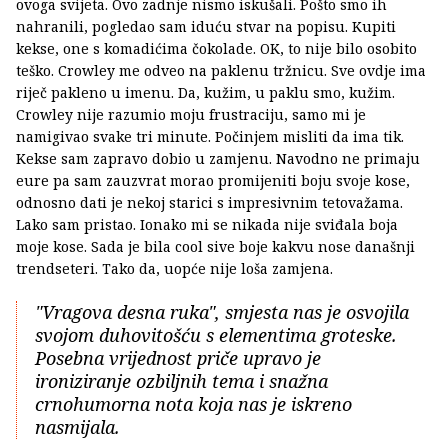
ovoga svijeta. Ovo zadnje nismo iskušali. Pošto smo ih
nahranili, pogledao sam iduću stvar na popisu. Kupiti
kekse, one s komadićima čokolade. OK, to nije bilo osobito
teško. Crowley me odveo na paklenu tržnicu. Sve ovdje ima
riječ pakleno u imenu. Da, kužim, u paklu smo, kužim.
Crowley nije razumio moju frustraciju, samo mi je
namigivao svake tri minute. Počinjem misliti da ima tik.
Kekse sam zapravo dobio u zamjenu. Navodno ne primaju
eure pa sam zauzvrat morao promijeniti boju svoje kose,
odnosno dati je nekoj starici s impresivnim tetovažama.
Lako sam pristao. Ionako mi se nikada nije sviđala boja
moje kose. Sada je bila cool sive boje kakvu nose današnji
trendseteri. Tako da, uopće nije loša zamjena.
"Vragova desna ruka", smjesta nas je osvojila
svojom duhovitošću s elementima groteske.
Posebna vrijednost priče upravo je
ironiziranje ozbiljnih tema i snažna
crnohumorna nota koja nas je iskreno
nasmijala.