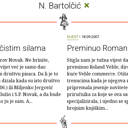
×
N. Bartolčić
VIJEST
• 18.09.2007.
ečistim silama
Preminuo Roman 
erov Novak. Ne brinite,
Stigla nam je tužna vijest da
svijet već je samo dao
preminuo Roland Veble, dire
društvu pisaca. Da li je to
kuće Veble commerce. Otišao
 dizala kada su isto društvo
trenucima kada je njegova 
6.) ili Miljenko Jergović
pripremala jesenje novitete
lužio i S.P. Novak, a da bude
priručnika za koje se ova u
 ju je sam. A...
specijalizirala, i ujedno se
brojnim knjiškim...