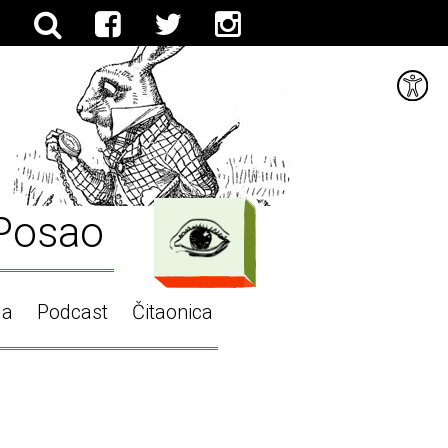
Posao
ga
Podcast
Čitaonica