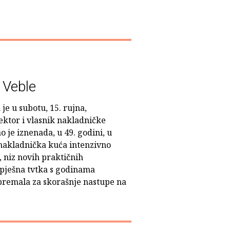
Veble
 je u subotu, 15. rujna,
ktor i vlasnik nakladničke
 je iznenada, u 49. godini, u
nakladnička kuća intenzivno
, niz novih praktičnih
spješna tvtka s godinama
 spremala za skorašnje nastupe na