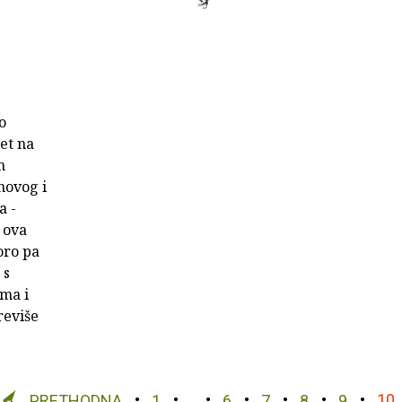
o
et na
m
novog i
a -
 ova
oro pa
 s
ma i
reviše
PRETHODNA
1
…
6
7
8
9
10