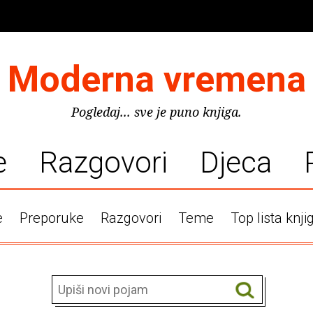
Moderna vremena
Pogledaj... sve je puno knjiga.
e
Razgovori
Djeca
e
Preporuke
Razgovori
Teme
Top lista knji