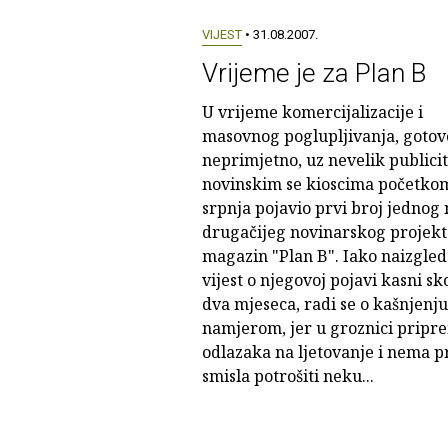
VIJEST
• 31.08.2007.
Vrijeme je za Plan B
U vrijeme komercijalizacije i
masovnog poglupljivanja, gotov
neprimjetno, uz nevelik publicit
novinskim se kioscima početko
srpnja pojavio prvi broj jednog 
drugačijeg novinarskog projekt
magazin "Plan B". Iako naizgled
vijest o njegovoj pojavi kasni sk
dva mjeseca, radi se o kašnjenju
namjerom, jer u groznici pripre
odlazaka na ljetovanje i nema p
smisla potrošiti neku...