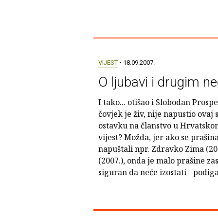
VIJEST
• 18.09.2007.
O ljubavi i drugim n
I tako... otišao i Slobodan Prosp
čovjek je živ, nije napustio ovaj 
ostavku na članstvo u Hrvatskom 
vijest? Možda, jer ako se prašina
napuštali npr. Zdravko Zima (200
(2007.), onda je malo prašine zas
siguran da neće izostati - podigao