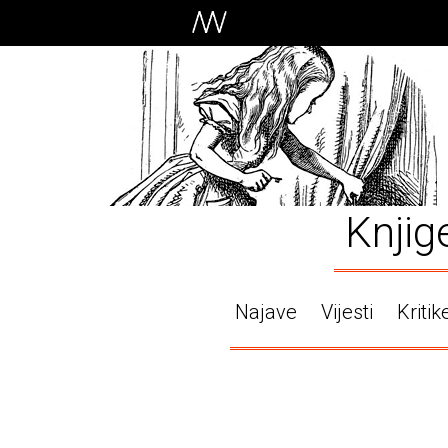
Knjig
Najave
Vijesti
Kritik