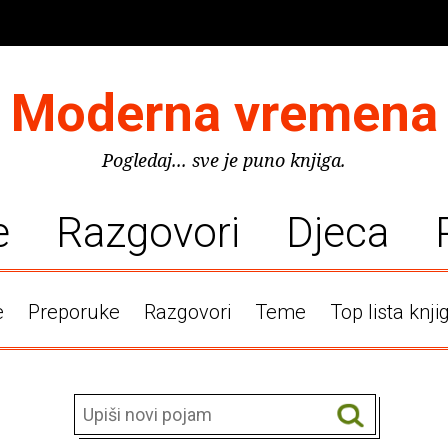
Moderna vremena
Pogledaj... sve je puno knjiga.
e
Razgovori
Djeca
e
Preporuke
Razgovori
Teme
Top lista knji