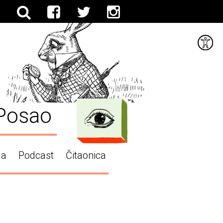
Posao
ga
Podcast
Čitaonica