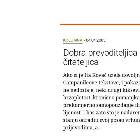
KOLUMNA
• 04.04.2005.
Dobra prevoditeljica
čitateljica
Ako si je Ita Kovač uzela dovol
Campanileove tekstove, i pokazal
ne nedostaje, neki drugi kiksev
brzopletost, kronično pomanjka
prekomjerno samopouzdanje ili,
lijenost. I baš zato što je nadare
stanju odraditi svoj posao vrhu
prijevodima, a...