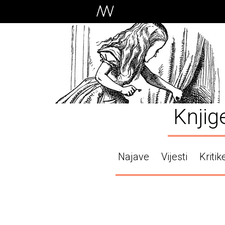
Knjig
Najave
Vijesti
Kritik