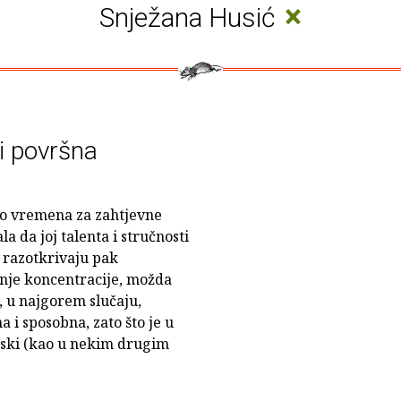
×
Snježana Husić
 i površna
jno vremena za zahtjevne
a da joj talenta i stručnosti
i razotkrivaju pak
nje koncentracije, možda
 u najgorem slučaju,
na i sposobna, zato što je u
nski (kao u nekim drugim