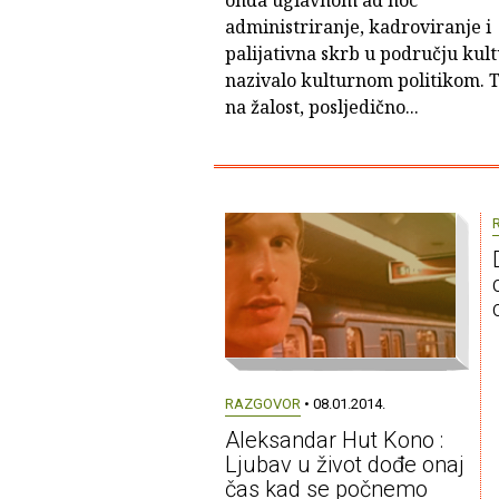
onda uglavnom ad hoc
administriranje, kadroviranje i
palijativna skrb u području kul
nazivalo kulturnom politikom. To
na žalost, posljedično...
RAZGOVOR
• 08.01.2014.
Aleksandar Hut Kono :
Ljubav u život dođe onaj
čas kad se počnemo