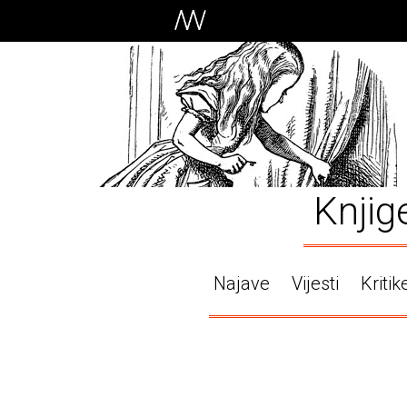
Knjig
Najave
Vijesti
Kritik