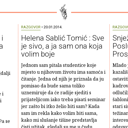
RAZGOVOR
• 20.01.2014.
RAZGOV
i
Helena Sablić Tomić : Sve
Snje
a
je sivo, a ja sam ona koja
Posl
volim boje
Pros
Jednom sam pitala studentice koje
Mlado 
mjesto u njihovom životu ima samoća i
kazališ
jdalji
čitanje. Jedna od njih je priznala da ju
ostavit
pomisao da bude sama toliko
kadrova
uznemiruje da će radije sjediti s
odluči
 i
prijateljicom iako treba pisati seminar
šablon
i
jer zašto bi itko želio biti sam? Kada
stari s
sam im rekla kako volim biti sama,
težina
kako mi slušanje tišine predstavlja
interes
Pa se
čisti užitak, gledali su me u čudu.
odgovo