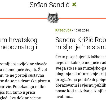
×
Srđan Sandić
RAZGOVOR
• 10.02.2014.
lem hrvatskog
Sandra Križić Roba
d nepoznatog i
mišljenje 'ne stan
Često posjećujem izložbe u
uvjerila kako je moguće rad
emlji još uvijek ne shvaća
svega što se na muzejsko-gal
a i nemoguće živjeti. Život
ulaganja u kulturu koje traj
n, te ne postoji sustavna
proglašenja političkih pobj
 se da se na dramske pisce u
obrazovanu i svjesnu publi
bar vic. Ponekad ga netko
novac koji se izdvaja iz nji
oš tu i tamo ispriča
hvalimo...
led. Sve dok taj vic ne