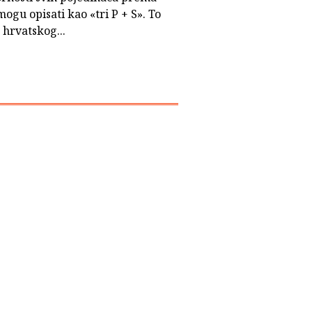
ogu opisati kao «tri P + S». To
a hrvatskog...