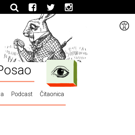
Posao
ga
Podcast
Čitaonica