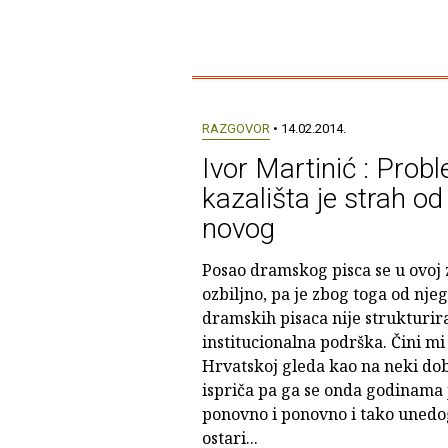
RAZGOVOR
• 14.02.2014.
Ivor Martinić : Prob
kazališta je strah o
novog
Posao dramskog pisca se u ovoj z
ozbiljno, pa je zbog toga od njeg
dramskih pisaca nije strukturira
institucionalna podrška. Čini mi
Hrvatskoj gleda kao na neki do
ispriča pa ga se onda godinama j
ponovno i ponovno i tako unedog
ostari...