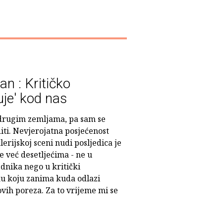
n : Kritičko
uje' kod nas
 drugim zemljama, pa sam se
iti. Nevjerojatna posjećenost
erijskoj sceni nudi posljedica je
e već desetljećima - ne u
ednika nego u kritički
ku koju zanima kuda odlazi
hovih poreza. Za to vrijeme mi se