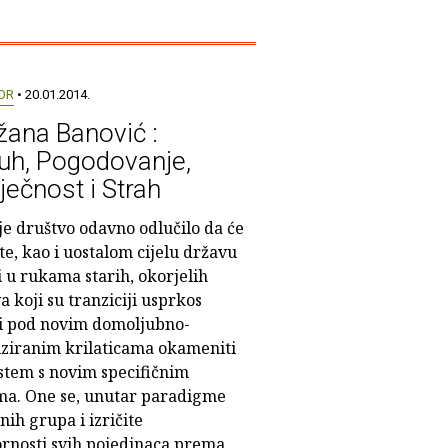
OR
• 20.01.2014.
žana Banović :
uh, Pogodovanje,
ječnost i Strah
je društvo odavno odlučilo da će
te, kao i uostalom cijelu državu
i u rukama starih, okorjelih
 koji su tranziciji usprkos
li pod novim domoljubno-
iziranim krilaticama okameniti
istem s novim specifičnim
ma. One se, unutar paradigme
nih grupa i izričite
rnosti svih pojedinaca prema