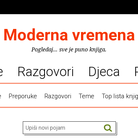
Moderna vremena
Pogledaj... sve je puno knjiga.
e
Razgovori
Djeca
e
Preporuke
Razgovori
Teme
Top lista knji