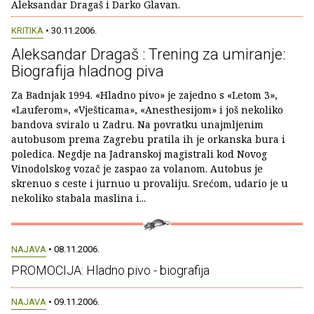
Aleksandar Dragaš i Darko Glavan.
KRITIKA
• 30.11.2006.
Aleksandar Dragaš : Trening za umiranje:
Biografija hladnog piva
Za Badnjak 1994. «Hladno pivo» je zajedno s «Letom 3»,
«Lauferom», «Vješticama», «Anesthesijom» i još nekoliko
bandova sviralo u Zadru. Na povratku unajmljenim
autobusom prema Zagrebu pratila ih je orkanska bura i
poledica. Negdje na Jadranskoj magistrali kod Novog
Vinodolskog vozač je zaspao za volanom. Autobus je
skrenuo s ceste i jurnuo u provaliju. Srećom, udario je u
nekoliko stabala maslina i...
NAJAVA
• 08.11.2006.
PROMOCIJA: Hladno pivo - biografija
NAJAVA
• 09.11.2006.