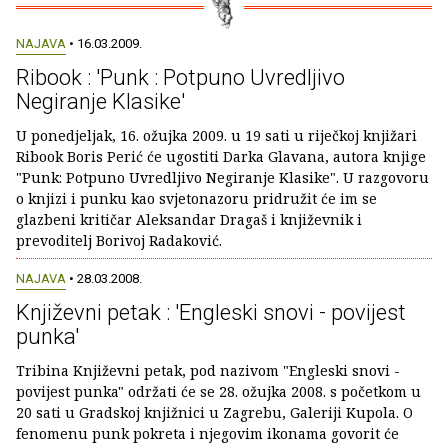
NAJAVA
• 16.03.2009.
Ribook : 'Punk : Potpuno Uvredljivo
Negiranje Klasike'
U ponedjeljak, 16. ožujka 2009. u 19 sati u riječkoj knjižari
Ribook Boris Perić će ugostiti Darka Glavana, autora knjige
"Punk: Potpuno Uvredljivo Negiranje Klasike". U razgovoru
o knjizi i punku kao svjetonazoru pridružit će im se
glazbeni kritičar Aleksandar Dragaš i književnik i
prevoditelj Borivoj Radaković.
NAJAVA
• 28.03.2008.
Književni petak : 'Engleski snovi - povijest
punka'
Tribina Književni petak, pod nazivom "Engleski snovi -
povijest punka" održati će se 28. ožujka 2008. s početkom u
20 sati u Gradskoj knjižnici u Zagrebu, Galeriji Kupola. O
fenomenu punk pokreta i njegovim ikonama govorit će