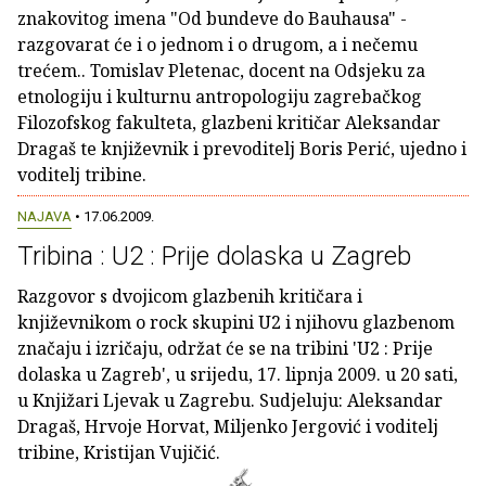
znakovitog imena "Od bundeve do Bauhausa" -
razgovarat će i o jednom i o drugom, a i nečemu
trećem.. Tomislav Pletenac, docent na Odsjeku za
etnologiju i kulturnu antropologiju zagrebačkog
Filozofskog fakulteta, glazbeni kritičar Aleksandar
Dragaš te književnik i prevoditelj Boris Perić, ujedno i
voditelj tribine.
NAJAVA
• 17.06.2009.
Tribina : U2 : Prije dolaska u Zagreb
Razgovor s dvojicom glazbenih kritičara i
književnikom o rock skupini U2 i njihovu glazbenom
značaju i izričaju, održat će se na tribini 'U2 : Prije
dolaska u Zagreb', u srijedu, 17. lipnja 2009. u 20 sati,
u Knjižari Ljevak u Zagrebu. Sudjeluju: Aleksandar
Dragaš, Hrvoje Horvat, Miljenko Jergović i voditelj
tribine, Kristijan Vujičić.