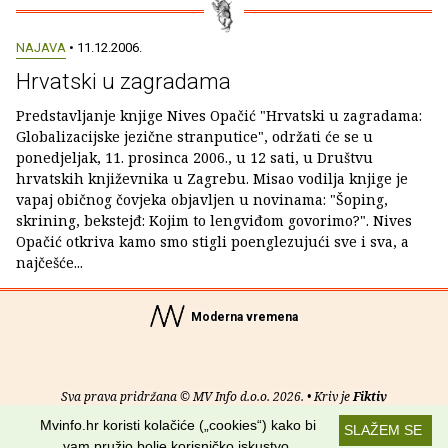
NAJAVA
• 11.12.2006.
Hrvatski u zagradama
Predstavljanje knjige Nives Opačić "Hrvatski u zagradama:
Globalizacijske jezične stranputice", održati će se u
ponedjeljak, 11. prosinca 2006., u 12 sati, u Društvu
hrvatskih književnika u Zagrebu. Misao vodilja knjige je
vapaj običnog čovjeka objavljen u novinama: "Šoping,
skrining, bekstejđ: Kojim to lengviđom govorimo?". Nives
Opačić otkriva kamo smo stigli poenglezujući sve i sva, a
najčešće...
Moderna vremena
Sva prava pridržana © MV Info d.o.o. 2026. • Kriv je
Fiktiv
Mvinfo.hr koristi kolačiće („cookies“) kako bi
SLAŽEM SE
O nama
•
Pomoć
•
Uvjeti korištenja
•
RSS kanali
vam pružio bolje korisničko iskustvo.