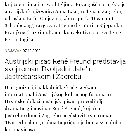
književnicima i prevoditeljima. Prva gošća projekta je
austrijska književnica Anna Baar, rođena u Zagrebu,
odrasla u Beču. O njezinoj zbirci priča 'Divan mit
Schonbezug', razgovarat će moderatorica Stjepanka
Pranjković, uz simultano i konsekutivno prevođenje
Petra Bogića.
NAJAVA
• 07.12.2022.
Austrijski pisac René Freund predstavlja
svoj roman 'Dvotjedni date' u
Jastrebarskom i Zagrebu
U organizaciji nakladničke kuće Leykam
international i Austrijskog kulturnog foruma, u
Hrvatsku dolazi austrijski pisac, prevoditelj,
dramaturg i novinar René Freund, koji će u
Jastrebarskom i Zagrebu predstaviti svoj roman
'Dvotjedni date', duhovitu priču o jednoj vezi u doba
koronavirusa.