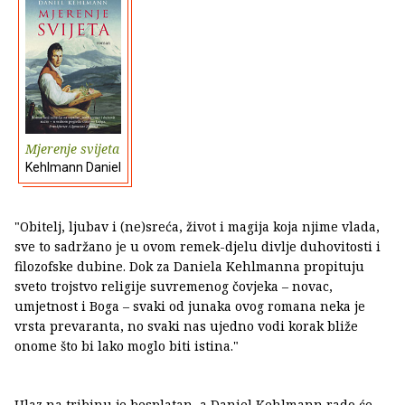
Mjerenje svijeta
Kehlmann Daniel
"Obitelj, ljubav i (ne)sreća, život i magija koja njime vlada,
sve to sadržano je u ovom remek-djelu divlje duhovitosti i
filozofske dubine. Dok za Daniela Kehlmanna propituju
sveto trojstvo religije suvremenog čovjeka – novac,
umjetnost i Boga – svaki od junaka ovog romana neka je
vrsta prevaranta, no svaki nas ujedno vodi korak bliže
onome što bi lako moglo biti istina."
Ulaz na tribinu je besplatan, a Daniel Kehlmann rado će