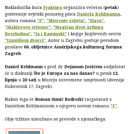
Nakladnička kuća
Fraktura
organizira večeras (
petak
)
gostovanje svjetski poznatog pisca
Daniela Kehlmanna
,
autora romana
"F"
,
"Mjerenje svijeta"
,
"Slava"
,
"Mahlerovo vrijeme"
,
"Magičan život Arthura
Beerholma"
,
"Ja i Kaminski"
i knjige književnih osvrta
"Izmišljeni dvorci"
. Autor u Zagrebu gostuje povodom
proslave
60. obljetnice Austrijskoga kulturnog foruma
Zagreb
.
Daniel Kehlmann
s prof. dr.
Dejanom Jovićem
sudjelovat
će u diskusiji
Što je Europa za nas danas?
u petak
12.
lipnja
u
20 sati
u Muzeju suvremene umjetnosti (Avenija
Dubrovnik 17, Zagreb).
Nakon toga će
Roman Simić Bodrožić
razgovarati s
Danielom Kehlmannom o njegovu novom romanu
"F"
.
Obje tribine simultano se prevode s njemačkoga.