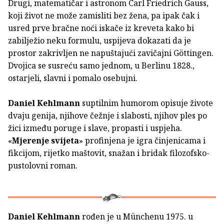
Drugi, matematičar i astronom Carl Friedrich Gauss,
koji život ne može zamisliti bez žena, pa ipak čak i
usred prve bračne noći iskače iz kreveta kako bi
zabilježio neku formulu, uspijeva dokazati da je
prostor zakrivljen ne napuštajući zavičajni Göttingen.
Dvojica se susreću samo jednom, u Berlinu 1828.,
ostarjeli, slavni i pomalo osebujni.
Daniel Kehlmann
suptilnim humorom opisuje živote
dvaju genija, njihove čežnje i slabosti, njihov ples po
žici između poruge i slave, propasti i uspjeha.
«
Mjerenje svijeta
» profinjena je igra činjenicama i
fikcijom, rijetko maštovit, snažan i bridak filozofsko-
pustolovni roman.
Daniel Kehlmann
rođen je u Münchenu 1975. u