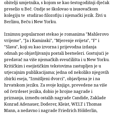
obitelji umjetnika, s kojom se kao šestogodišnji dječak
preselio u Beč. Ondje se školovao u isusovačkom
kolegiju te studirao filozofiju i njemački jezik. Živi u
Berlinu, Beču i New Yorku.
Iznimnu popularnost stekao je romanima "Mahlerovo
vrijeme", "Ja i Kaminski", "Mjerenje svijeta", "F" i
"Slava", koji su kao izvorna i prijevodna izdanja
odmah po objavljivanju postali bestseleri. Gostujući je
predavač na više njemačkih sveučilišta i u New Yorku.
Kritičkim i esejističkim tekstovima zastupljen je u
utjecajnim publikacijama; jedna od nekoliko njegovih
zbirki eseja, "Izmišljeni dvorci", objavljena je i na
hrvatskom jeziku. Za svoje knjige, prevedene na više
od četrdeset jezika, dobio je brojne nagrade i
priznanja, između ostalih nagrade Candide, Zaklade
Konrad Adenauer, Doderer, Kleist, WELT i Thomas
Mann, a nedavno i nagrade Friedrich Hölderlin,