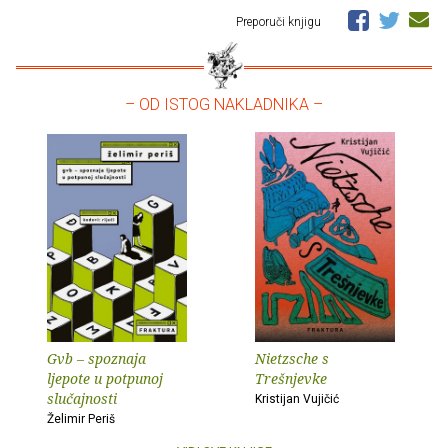
Preporuči knjigu
– OD ISTOG NAKLADNIKA –
Gvb – spoznaja
Nietzsche s
ljepote u potpunoj
Trešnjevke
slučajnosti
Kristijan Vujičić
Želimir Periš