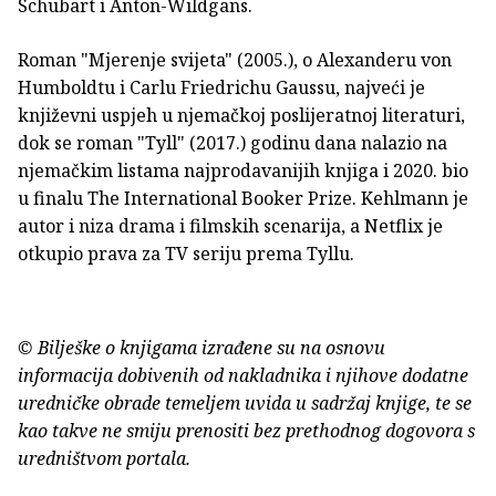
Schubart i Anton-Wildgans.
Roman "Mjerenje svijeta" (2005.), o Alexanderu von
Humboldtu i Carlu Friedrichu Gaussu, najveći je
književni uspjeh u njemačkoj poslijeratnoj literaturi,
dok se roman "Tyll" (2017.) godinu dana nalazio na
njemačkim listama najprodavanijih knjiga i 2020. bio
u finalu The International Booker Prize. Kehlmann je
autor i niza drama i filmskih scenarija, a Netflix je
otkupio prava za TV seriju prema Tyllu.
© Bilješke o knjigama izrađene su na osnovu
informacija dobivenih od nakladnika i njihove dodatne
uredničke obrade temeljem uvida u sadržaj knjige, te se
kao takve ne smiju prenositi bez prethodnog dogovora s
uredništvom portala.