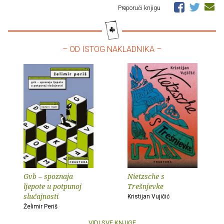
Preporuči knjigu
– OD ISTOG NAKLADNIKA –
Gvb – spoznaja
Nietzsche s
ljepote u potpunoj
Trešnjevke
slučajnosti
Kristijan Vujičić
Želimir Periš
VIDI SVE KNJIGE