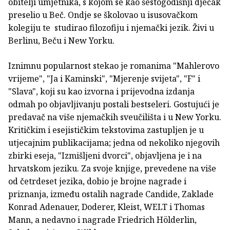
obitelji umjetnika, s kojom se kao šestogodišnji dječak
preselio u Beč. Ondje se školovao u isusovačkom
kolegiju te studirao filozofiju i njemački jezik. Živi u
Berlinu, Beču i New Yorku.
Iznimnu popularnost stekao je romanima "Mahlerovo
vrijeme", "Ja i Kaminski", "Mjerenje svijeta", "F" i
"Slava", koji su kao izvorna i prijevodna izdanja
odmah po objavljivanju postali bestseleri. Gostujući je
predavač na više njemačkih sveučilišta i u New Yorku.
Kritičkim i esejističkim tekstovima zastupljen je u
utjecajnim publikacijama; jedna od nekoliko njegovih
zbirki eseja, "Izmišljeni dvorci", objavljena je i na
hrvatskom jeziku. Za svoje knjige, prevedene na više
od četrdeset jezika, dobio je brojne nagrade i
priznanja, između ostalih nagrade Candide, Zaklade
Konrad Adenauer, Doderer, Kleist, WELT i Thomas
Mann, a nedavno i nagrade Friedrich Hölderlin,