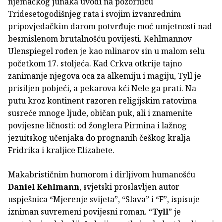
njemačkog junaka uvodi na pozornicu
Tridesetogodišnjeg rata i svojim izvanrednim
pripovjedačkim darom potvrđuje moć umjetnosti nad
besmislenom brutalnošću povijesti. Kehlmannov
Ulenspiegel rođen je kao mlinarov sin u malom selu
početkom 17. stoljeća. Kad Crkva otkrije tajno
zanimanje njegova oca za alkemiju i magiju, Tyll je
prisiljen pobjeći, a pekarova kći Nele ga prati. Na
putu kroz kontinent razoren religijskim ratovima
susreće mnoge ljude, običan puk, ali i znamenite
povijesne ličnosti: od žonglera Pirmina i lažnog
jezuitskog učenjaka do prognanih češkog kralja
Fridrika i kraljice Elizabete.
Makabrističnim humorom i dirljivom humanošću
Daniel Kehlmann
, svjetski proslavljen autor
uspješnica “Mjerenje svijeta”, “Slava” i “F”, ispisuje
izniman suvremeni povijesni roman. “
Tyll
” je