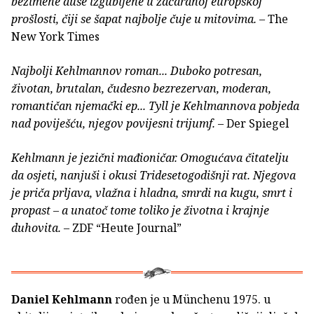
bezimene duše izgubljene u začaranoj europskoj
prošlosti, čiji se šapat najbolje čuje u mitovima.
– The
New York Times
Najbolji Kehlmannov roman... Duboko potresan,
životan, brutalan, čudesno bezrezervan, moderan,
romantičan njemački ep... Tyll je Kehlmannova pobjeda
nad poviješću, njegov povijesni trijumf.
– Der Spiegel
Kehlmann je jezični mađioničar. Omogućava čitatelju
da osjeti, nanjuši i okusi Tridesetogodišnji rat. Njegova
je priča prljava, vlažna i hladna, smrdi na kugu, smrt i
propast – a unatoč tome toliko je životna i krajnje
duhovita.
– ZDF “Heute Journal”
Daniel Kehlmann
rođen je u Münchenu 1975. u