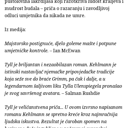
pustolovina lakrdijaša koji razotkriva ludost kraljeva i
mudrost budala – priča o razaranju i zavodljivoj
odluci umjetnika da nikada ne umre.
Iz medija:
Majstorsko postignuće, djelo goleme mašte i potpune
umjetničke kontrole.
– Ian McEwan
Tyll je briljantan i nezaobilazan roman. Kehlmann je
istinski nastavljač njemačke pripovjedačke tradicije
koja seže sve do braće Grimm, pa čak i dalje, a u
legendarnom šaljivom liku Tylla Ulenspiegela pronašao
je svog savršenog avatara.
– Salman Rushdie
Tyll je veličanstvena priča... U ovom izvrsno napisanom
romanu Kehlmann se spretno kreće kroz najmračnija
ljudska iskustva. Rezultat je čaroban spomen na