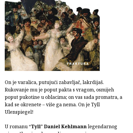
On je varalica, putujući zabavljač, lakrdijaš.
Rukovanje mu je poput pakta s vragom, osmijeh
poput pukotine u oblacima; on vas sada promatra, a
kad se okrenete – više ga nema. On je Tyll
Ulenspiegel!
U romanu “
Tyll
”
Daniel Kehlmann
legendarnog