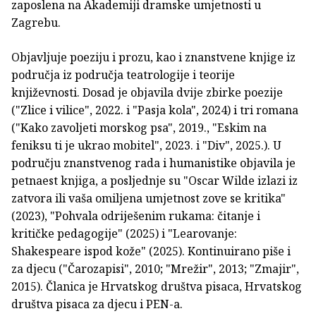
zaposlena na Akademiji dramske umjetnosti u
Zagrebu.
Objavljuje poeziju i prozu, kao i znanstvene knjige iz
područja iz područja teatrologije i teorije
književnosti. Dosad je objavila dvije zbirke poezije
("Zlice i vilice", 2022. i "Pasja kola", 2024) i tri romana
("Kako zavoljeti morskog psa", 2019., "Eskim na
feniksu ti je ukrao mobitel", 2023. i "Div", 2025.). U
području znanstvenog rada i humanistike objavila je
petnaest knjiga, a posljednje su "Oscar Wilde izlazi iz
zatvora ili vaša omiljena umjetnost zove se kritika"
(2023), "Pohvala odriješenim rukama: čitanje i
kritičke pedagogije" (2025) i "Learovanje:
Shakespeare ispod kože" (2025). Kontinuirano piše i
za djecu ("Čarozapisi", 2010; "Mrežir", 2013; "Zmajir",
2015). Članica je Hrvatskog društva pisaca, Hrvatskog
društva pisaca za djecu i PEN-a.