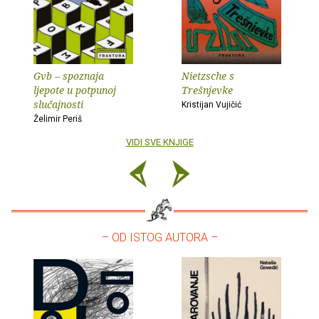
Gvb – spoznaja
Nietzsche s
ljepote u potpunoj
Trešnjevke
slučajnosti
Kristijan Vujičić
Želimir Periš
VIDI SVE KNJIGE
– OD ISTOG AUTORA –