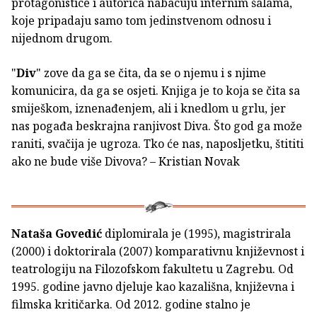
protagonistice i autorica nabacuju internim šalama,
koje pripadaju samo tom jedinstvenom odnosu i
nijednom drugom.
"
Div
" zove da ga se čita, da se o njemu i s njime
komunicira, da ga se osjeti. Knjiga je to koja se čita sa
smiješkom, iznenađenjem, ali i knedlom u grlu, jer
nas pogađa beskrajna ranjivost Diva. Što god ga može
raniti, svačija je ugroza. Tko će nas, naposljetku, štititi
ako ne bude više Divova? – Kristian Novak
Nataša Govedić
diplomirala je (1995), magistrirala
(2000) i doktorirala (2007) komparativnu književnost i
teatrologiju na Filozofskom fakultetu u Zagrebu. Od
1995. godine javno djeluje kao kazališna, književna i
filmska kritičarka. Od 2012. godine stalno je