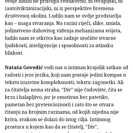
ovdje ludilu ne pristupa reduktivno, ni terapijski, ni
(auto)viktimizacijski, ni iz perspektive bremena
društvenoj okolini. Ludilo nam se ovdje predstavlja
kao – snaga stvaranja. Na razini riječi, slike, smisla,
jedinstveno duhovitog viđenja mehanizama svijeta,
ludilo nam se otkriva kao zadnje utočište stvarne
ljudskosti, inteligencije i sposobnosti za istinsku
bliskost.
Nataša Govedić
vodi nas u intiman krajolik satkan od
radosti i jeze jezika, koji nam postaje jedini kompas u
tekstu izuzetne kompleksnosti, tekstu-zagonetki. Ali
za čitatelja nema straha, "Div" nije čudovište, čita se
brzo i halapljivo, jer je emotivan bez patetike,
pametan bez pretencioznosti i zato što se otvara
čitanju na brojnim razinama, od kojih nijedna nije
kriva, svakom se dolazi do istog cilja. Intimnog
prostora u kojem kao da se čitatelj, "Div",