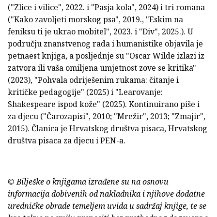
("Zlice i vilice", 2022. i "Pasja kola", 2024) i tri romana
("Kako zavoljeti morskog psa", 2019., "Eskim na
feniksu ti je ukrao mobitel", 2023. i "Div", 2025.). U
području znanstvenog rada i humanistike objavila je
petnaest knjiga, a posljednje su "Oscar Wilde izlazi iz
zatvora ili vaša omiljena umjetnost zove se kritika"
(2023), "Pohvala odriješenim rukama: čitanje i
kritičke pedagogije" (2025) i "Learovanje:
Shakespeare ispod kože" (2025). Kontinuirano piše i
za djecu ("Čarozapisi", 2010; "Mrežir", 2013; "Zmajir",
2015). Članica je Hrvatskog društva pisaca, Hrvatskog
društva pisaca za djecu i PEN-a.
© Bilješke o knjigama izrađene su na osnovu
informacija dobivenih od nakladnika i njihove dodatne
uredničke obrade temeljem uvida u sadržaj knjige, te se