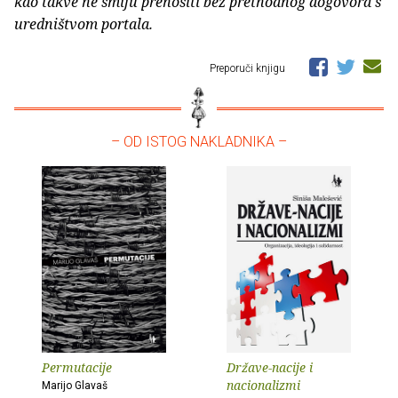
kao takve ne smiju prenositi bez prethodnog dogovora s
uredništvom portala.
Preporuči knjigu
– OD ISTOG NAKLADNIKA –
Permutacije
Države-nacije i
nacionalizmi
Marijo Glavaš