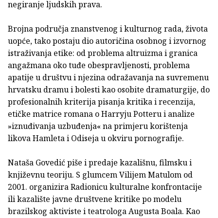
negiranje ljudskih prava.
Brojna područja znanstvenog i kulturnog rada, života
uopće, tako postaju dio autoričina osobnog i izvornog
istraživanja etike: od problema altruizma i granica
angažmana oko tuđe obespravljenosti, problema
apatije u društvu i njezina odražavanja na suvremenu
hrvatsku dramu i bolesti kao osobite dramaturgije, do
profesionalnih kriterija pisanja kritika i recenzija,
etičke matrice romana o Harryju Potteru i analize
»iznuđivanja uzbuđenja« na primjeru korištenja
likova Hamleta i Odiseja u okviru pornografije.
Nataša Govedić piše i predaje kazališnu, filmsku i
književnu teoriju. S glumcem Vilijem Matulom od
2001. organizira Radionicu kulturalne konfrontacije
ili kazalište javne društvene kritike po modelu
brazilskog aktiviste i teatrologa Augusta Boala. Kao