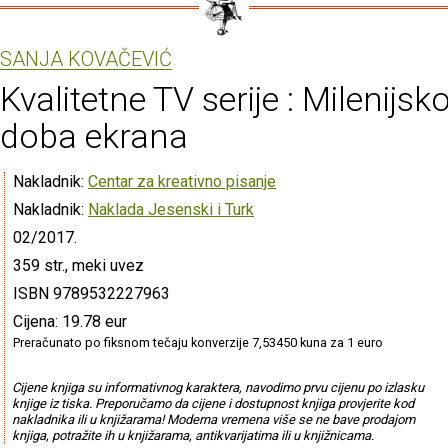
SANJA KOVAČEVIĆ
Kvalitetne TV serije : Milenijsk
doba ekrana
Nakladnik:
Centar za kreativno pisanje
Nakladnik:
Naklada Jesenski i Turk
02/2017.
359 str., meki uvez
ISBN 9789532227963
Cijena: 19.78 eur
Preračunato po fiksnom tečaju konverzije 7,53450 kuna za 1 euro
Cijene knjiga su informativnog karaktera, navodimo prvu cijenu po izlasku
knjige iz tiska. Preporučamo da cijene i dostupnost knjiga provjerite kod
nakladnika ili u knjižarama! Moderna vremena više se ne bave prodajom
knjiga, potražite ih u knjižarama, antikvarijatima ili u knjižnicama.