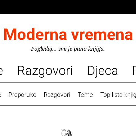
Moderna vremena
Pogledaj... sve je puno knjiga.
e
Razgovori
Djeca
e
Preporuke
Razgovori
Teme
Top lista knji