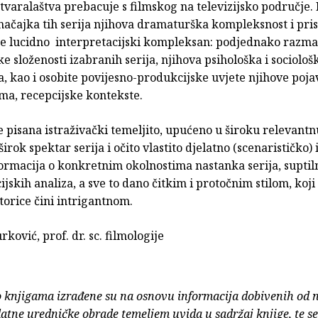
stvaralaštva prebacuje s filmskog na televizijsko područje.
načajka tih serija njihova dramaturška kompleksnost i pri
je lucidno interpretacijski kompleksan: podjednako razma
 složenosti izabranih serija, njihova psihološka i sociološ
, kao i osobite povijesno-produkcijske uvjete njihove poja
ma, recepcijske kontekste.
je pisana istraživački temeljito, upućeno u široku relevantn
širok spektar serija i očito vlastito djelatno (scenarističko) 
ormacija o konkretnim okolnostima nastanka serija, suptil
ijskih analiza, a sve to dano čitkim i protočnim stilom, koji 
torice čini intrigantnom.
rković, prof. dr. sc. filmologije
o knjigama izrađene su na osnovu informacija dobivenih od 
atne uredničke obrade temeljem uvida u sadržaj knjige, te s