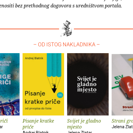
enositi bez prethodnog dogovora s uredništvom portala.
– OD ISTOG NAKLADNIKA –
riči
Pisanje kratke
Svijet je gladno
Strani gr
priče
mjesto
ar
Jelena Zlat
Andrej Blatnik
Jelena Zlatar