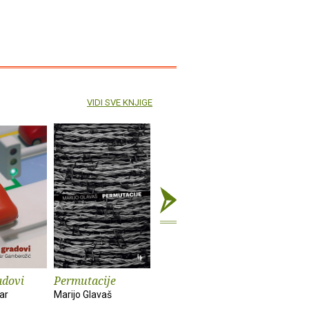
VIDI SVE KNJIGE
adovi
Permutacije
Države-nacije i
E baš va
nacionalizmi
ar
Marijo Glavaš
Marko Vido
Siniša Malešević