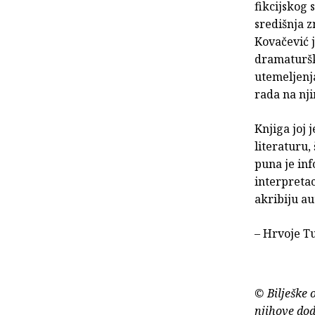
fikcijskog 
središnja z
Kovačević 
dramaturške
utemeljenja
rada na nji
Knjiga joj 
literaturu, 
puna je inf
interpretac
akribiju au
– Hrvoje Tu
© Bilješke 
njihove dod