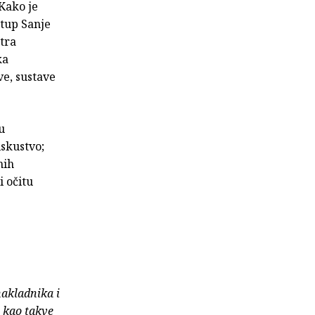
 Kako je
stup Sanje
tra
ka
ve, sustave
u
iskustvo;
nih
i očitu
nakladnika i
e kao takve