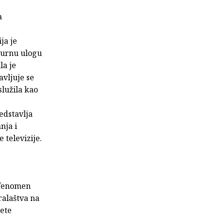
a
ja je
turnu ulogu
la je
avljuje se
lužila kao
edstavlja
nja i
 televizije.
 fenomen
ralaštva na
tete