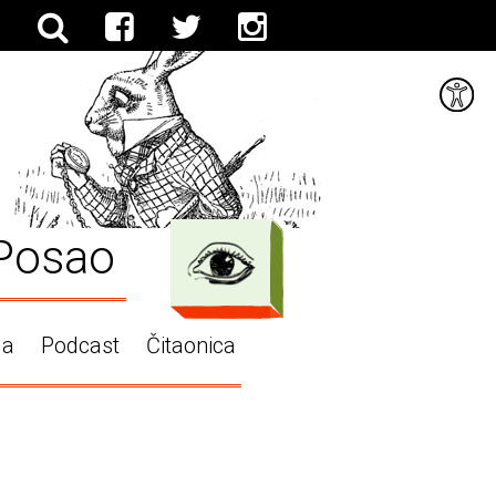
Posao
ga
Podcast
Čitaonica