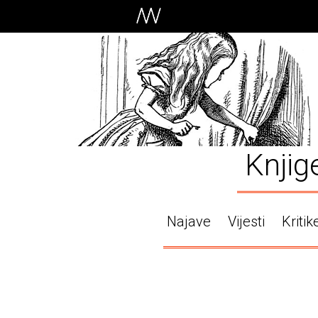
Knjig
Najave
Vijesti
Kritik