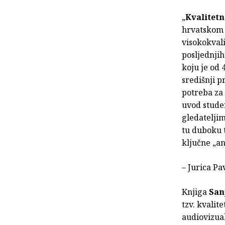
„
Kvalitetn
hrvatskom 
visokokvali
posljednji
koju je od 
središnji p
potreba za
uvod stude
gledateljim
tu duboku t
ključne „an
– Jurica Pav
Knjiga
San
tzv. kvalit
audiovizua