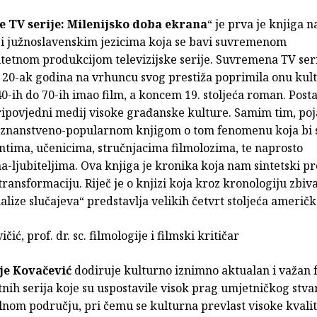
e TV serije: Milenijsko doba ekrana
“ je prva je knjiga n
i južnoslavenskim jezicima koja se bavi suvremenom
tetnom produkcijom televizijske serije. Suvremena TV seri
h 20-ak godina na vrhuncu svog prestiža poprimila onu kul
40-ih do 70-ih imao film, a koncem 19. stoljeća roman. Posta
ripovjedni medij visoke građanske kulture. Samim tim, poj
 znanstveno-popularnom knjigom o tom fenomenu koja bi s
ntima, učenicima, stručnjacima filmolozima, te naprosto
a-ljubiteljima. Ova knjiga je kronika koja nam sintetski pr
ransformaciju. Riječ je o knjizi koja kroz kronologiju zbiva
alize slučajeva“ predstavlja velikih četvrt stoljeća američke
ičić, prof. dr. sc. filmologije i filmski kritičar
je Kovačević
dodiruje kulturno iznimno aktualan i važan
etnih serija koje su uspostavile visok prag umjetničkog stva
lnom području, pri čemu se kulturna prevlast visoke kvali