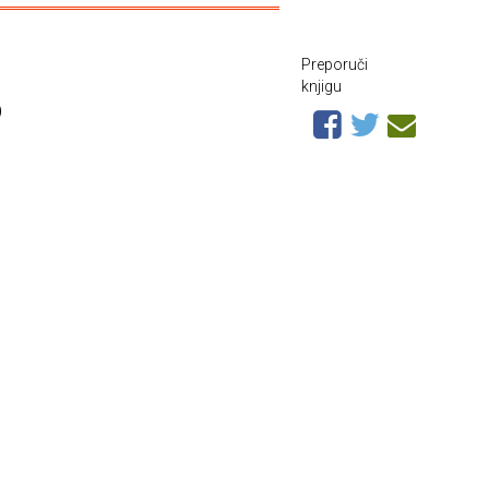
Preporuči
knjigu
o