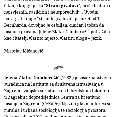
čitanje knjige priča "
Strani gradovi
", priča britkih i
neizvjesnih, različitih i neusporedivih… Uvodni
paragraf knjige "stranih gradova", preuzet od T.
Bernharda, dovoljno je ozbiljan, ciničan i točan da
bismo u pričama Jelene Zlatar Gamberožić potražili i
kao čitatelji vlastito mjesto, vlastitu ulogu – jezik.
Miroslav Mićanović
Jelena Zlatar Gamberožić
(1982.) je viša znanstvena
suradnica na Institutu za društvena istraživanja u
Zagrebu, vanjska suradnica na Filozofskom fakultetu
u Zagrebu i dopredsjednica Centra za kreativno
pisanje u Zagrebu (CeKaPe). Njezini glavni interesi su
ruralna i urbana sociologija te sociologija prostora.
Doktorirala je 2012. godine. Autorica je znanstvene