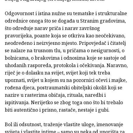
Odgovornost i istina nužne su tematske i strukturalne
odrednice onoga što se događa u Stranim gradovima,
što određuje narav priča i narav završnog
pravorijeka, poante koja se otkriva kao neočekivano,
neodređeno i neizvjesno mjesto. Pripovjedač i čitatelj
se nalaze na trusnom tlu, u pričama o nesigurnosti, o
bolnicama, o brakovima i odnosima koje se sastoje od
uhodanih rasporeda, protokola i očekivanja. Naravno,
riječ je o dolasku na svijet, svijet koji tek treba
upoznati, svijet u kojem su na pozornici očevi i majke,
rođena djeca, postraumatski obiteljski okoliš koji se
nazire u rasterima običaja, rituala, naredbi i
ispitivanja. Nerijetko se zbog toga ono što bi trebalo
biti autentično i prisno, rastače, nestaje i gubi.
Bol ili odsutnost, traženje vlastite uloge, imenovanje
svijeta i vlastite intime – samo su neka od uporišta za