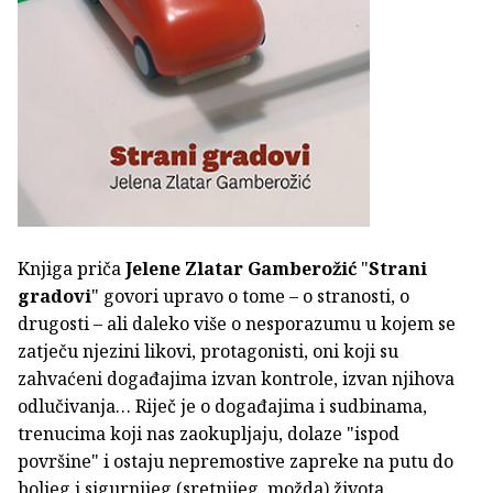
Knjiga priča
Jelene Zlatar Gamberožić
"
Strani
gradovi
" govori upravo o tome – o stranosti, o
drugosti – ali daleko više o nesporazumu u kojem se
zatječu njezini likovi, protagonisti, oni koji su
zahvaćeni događajima izvan kontrole, izvan njihova
odlučivanja… Riječ je o događajima i sudbinama,
trenucima koji nas zaokupljaju, dolaze "ispod
površine" i ostaju nepremostive zapreke na putu do
boljeg i sigurnijeg (sretnijeg, možda) života.