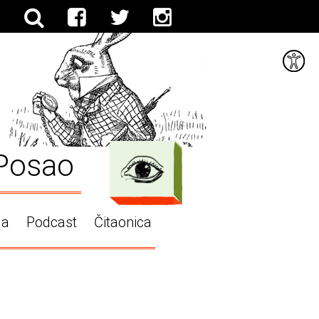
Posao
ga
Podcast
Čitaonica