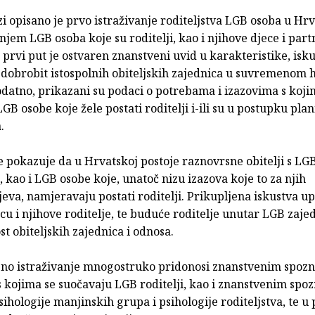
zi opisano je prvo istraživanje roditeljstva LGB osoba u Hrv
njem LGB osoba koje su roditelji, kao i njihove djece i part
 prvi put je ostvaren znanstveni uvid u karakteristike, isku
i dobrobit istospolnih obiteljskih zajednica u suvremenom
datno, prikazani su podaci o potrebama i izazovima s koji
GB osobe koje žele postati roditelji i-ili su u postupku pla
.
e pokazuje da u Hrvatskoj postoje raznovrsne obitelji s LG
, kao i LGB osobe koje, unatoč nizu izazova koje to za njih
va, namjeravaju postati roditelji. Prikupljena iskustva up
ecu i njihove roditelje, te buduće roditelje unutar LGB zaje
t obiteljskih zajednica i odnosa.
eno istraživanje mnogostruko pridonosi znanstvenim spoz
s kojima se suočavaju LGB roditelji, kao i znanstvenim spo
ihologije manjinskih grupa i psihologije roditeljstva, te u