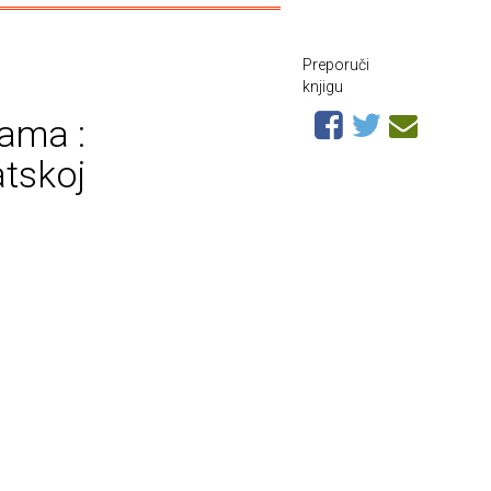
Preporuči
knjigu
ama :
atskoj