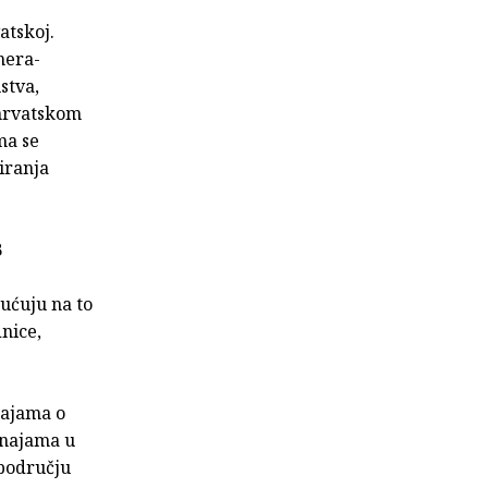
atskoj.
nera-
stva,
 hrvatskom
ma se
niranja
B
ućuju na to
dnice,
najama o
znajama u
 području