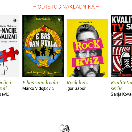
– OD ISTOG NAKLADNIKA –
cije i
E baš vam hvala
Rock kviz
Kvalitetn
zmi
serije
Marko Vidojković
Igor Gabor
šević
Sanja Kova