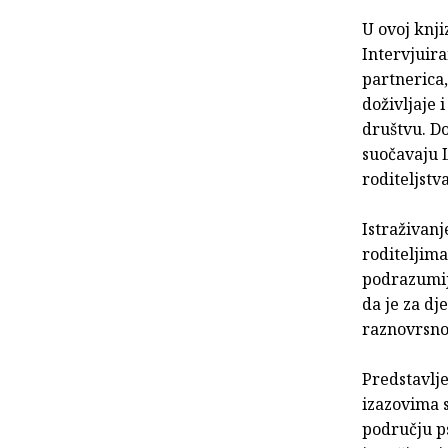
U ovoj knji
Intervjuira
partnerica,
doživljaje 
društvu. Do
suočavaju L
roditeljstva
Istraživanj
roditeljima
podrazumije
da je za dj
raznovrsnos
Predstavlj
izazovima 
području ps