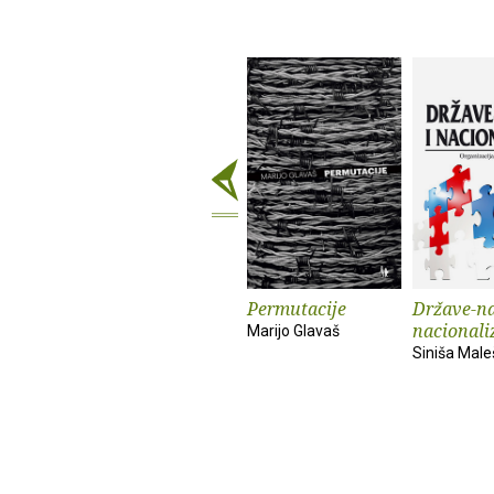
Permutacije
Države-na
nacionali
Marijo Glavaš
Siniša Male