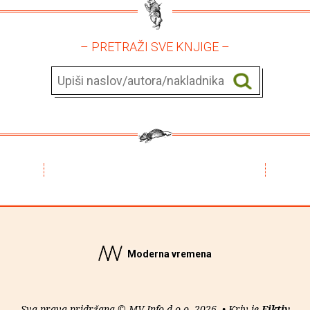
– PRETRAŽI SVE KNJIGE –
Moderna vremena
Sva prava pridržana © MV Info d.o.o. 2026. • Kriv je
Fiktiv