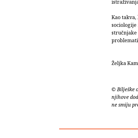
istraživanj
Kao takva, 
sociologije
stručnjake
problematik
Željka Kam
© Bilješke 
njihove dod
ne smiju pr