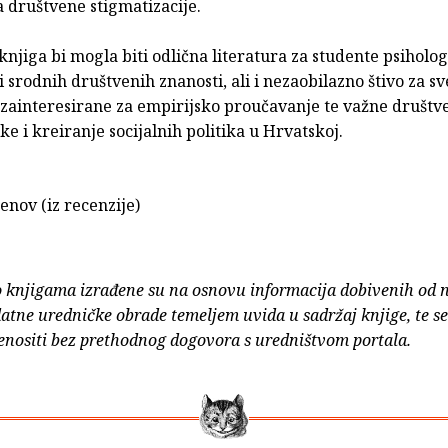
a društvene stigmatizacije.
knjiga bi mogla biti odlična literatura za studente psiholog
 i srodnih društvenih znanosti, ali i nezaobilazno štivo za sv
 zainteresirane za empirijsko proučavanje te važne društv
e i kreiranje socijalnih politika u Hrvatskoj.
enov (iz recenzije)
o knjigama izrađene su na osnovu informacija dobivenih od 
atne uredničke obrade temeljem uvida u sadržaj knjige, te s
enositi bez prethodnog dogovora s uredništvom portala.