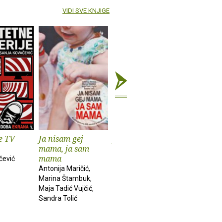
VIDI SVE KNJIGE
e TV
Ja nisam gej
Jezična republika
Prema
mama, ja sam
antropol
Ivo Žanić
mama
teoriji vr
čević
Antonija Maričić,
David Grae
Marina Štambuk,
Maja Tadić Vujčić,
Sandra Tolić