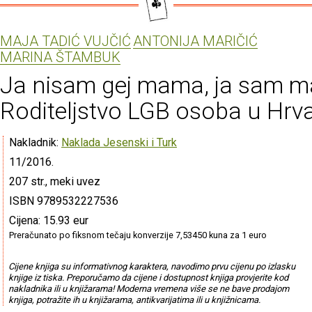
MAJA TADIĆ VUJČIĆ
ANTONIJA MARIČIĆ
MARINA ŠTAMBUK
Ja nisam gej mama, ja sam m
Roditeljstvo LGB osoba u Hrv
Nakladnik:
Naklada Jesenski i Turk
11/2016.
207 str., meki uvez
ISBN 9789532227536
Cijena: 15.93 eur
Preračunato po fiksnom tečaju konverzije 7,53450 kuna za 1 euro
Cijene knjiga su informativnog karaktera, navodimo prvu cijenu po izlasku
knjige iz tiska. Preporučamo da cijene i dostupnost knjiga provjerite kod
nakladnika ili u knjižarama! Moderna vremena više se ne bave prodajom
knjiga, potražite ih u knjižarama, antikvarijatima ili u knjižnicama.