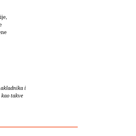
ije,
e
ene
nakladnika i
e kao takve