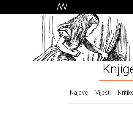
Knjig
Najave
Vijesti
Kritik