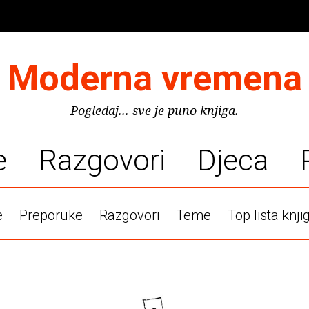
Moderna vremena
Pogledaj... sve je puno knjiga.
e
Razgovori
Djeca
e
Preporuke
Razgovori
Teme
Top lista knji