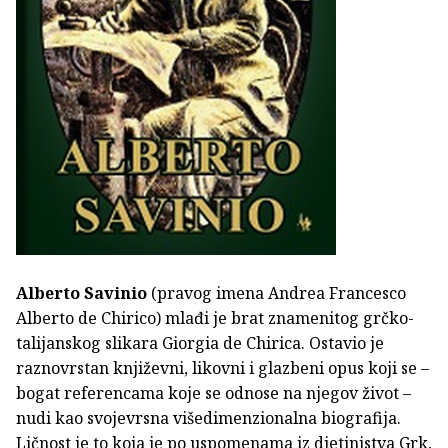
Alberto Savinio
(pravog imena Andrea Francesco
Alberto de Chirico) mlađi je brat znamenitog grčko-
talijanskog slikara Giorgia de Chirica. Ostavio je
raznovrstan književni, likovni i glazbeni opus koji se –
bogat referencama koje se odnose na njegov život –
nudi kao svojevrsna višedimenzionalna biografija.
Ličnost je to koja je po uspomenama iz djetinjstva Grk,