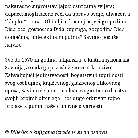
nakaradno suprotstavljajući oštricama svijeta;
dapače, mogli bismo reći da upravo ovdje, uhvaćen u
“klopku” Doma i Obitelji, u kućnoj odjeći gospodina
Dida-oca, gospodina Dida-supruga, gospodina Dida-
domaćina, “intelektualni putnik” Savinio postiže
najviše.
Sve do 1970-ih godina talijanska je kritika ignorirala
Savinija, a onda ga je zasluženo vratila u život.
Zahvaljujući jedinstvenosti, bogatstvu i suptilnosti
svog osebujnog književnog, glazbenog i likovnog
opusa, Savinio će nam – u ekstravagantnom društvu
svojih brojnih alter ega – još dugo otkrivati tajne
prolaze k punini naše duhovne stvarnosti.
© Bilješke o knjigama izrađene su na osnovu