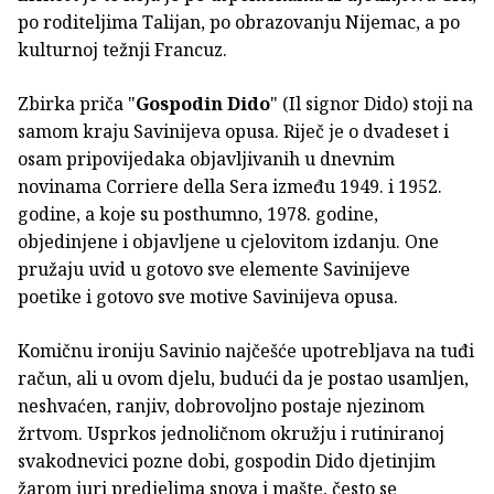
po roditeljima Talijan, po obrazovanju Nijemac, a po
kulturnoj težnji Francuz.
Zbirka priča "
Gospodin Dido
" (Il signor Dido) stoji na
samom kraju Savinijeva opusa. Riječ je o dvadeset i
osam pripovijedaka objavljivanih u dnevnim
novinama Corriere della Sera između 1949. i 1952.
godine, a koje su posthumno, 1978. godine,
objedinjene i objavljene u cjelovitom izdanju. One
pružaju uvid u gotovo sve elemente Savinijeve
poetike i gotovo sve motive Savinijeva opusa.
Komičnu ironiju Savinio najčešće upotrebljava na tuđi
račun, ali u ovom djelu, budući da je postao usamljen,
neshvaćen, ranjiv, dobrovoljno postaje njezinom
žrtvom. Usprkos jednoličnom okružju i rutiniranoj
svakodnevici pozne dobi, gospodin Dido djetinjim
žarom juri predjelima snova i mašte, često se