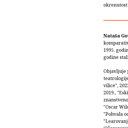
okrenutost 
Nataša Go
komparativ
1995. godin
godine sta
Objavljuje 
teatrologije
vilice", 20
2019., "Esk
znanstvenog
"Oscar Wild
"Pohvala od
"Learovanje