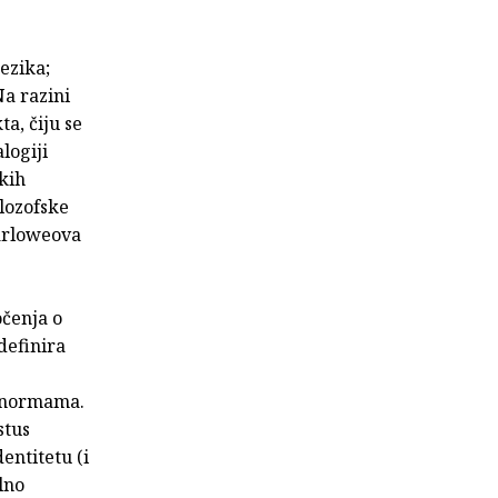
ezika;
Na razini
a, čiju se
logiji
kih
ilozofske
arloweova
očenja o
definira
m normama.
stus
entitetu (i
lno