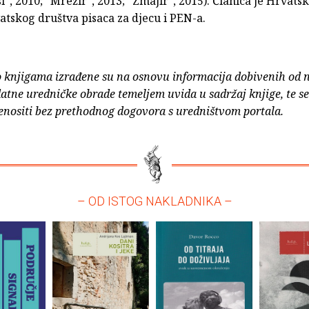
i", 2010; "Mrežir", 2013; "Zmajir", 2015). Članica je Hrvats
atskog društva pisaca za djecu i PEN-a.
o knjigama izrađene su na osnovu informacija dobivenih od 
atne uredničke obrade temeljem uvida u sadržaj knjige, te s
enositi bez prethodnog dogovora s uredništvom portala.
– OD ISTOG NAKLADNIKA –