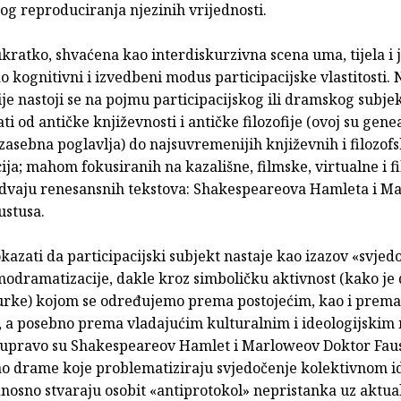
og reproduciranja njezinih vrijednosti.
kratko, shvaćena kao interdiskurzivna scena uma, tijela i j
 kognitivni i izvedbeni modus participacijske vlastitosti. 
ije nastoji se na pojmu participacijskog ili dramskog subjekt
ati od antičke književnosti i antičke filozofije (ovoj su genea
asebna poglavlja) do najsuvremenijih književnih i filozofs
ija; mahom fokusiranih na kazališne, filmske, virtualne i f
 dvaju renesansnih tekstova: Shakespeareova Hamleta i M
ustusa.
kazati da participacijski subjekt nastaje kao izazov «svjed
amodramatizacije, dakle kroz simboličku aktivnost (kako je 
rke) kojom se određujemo prema postojećim, kao i prema
, a posebno prema vladajućim kulturalnim i ideologijski
, upravo su Shakespeareov Hamlet i Marloweov Doktor Fau
ao drame koje problematiziraju svjedočenje kolektivnom id
dnosno stvaraju osobit «antiprotokol» nepristanka uz aktua