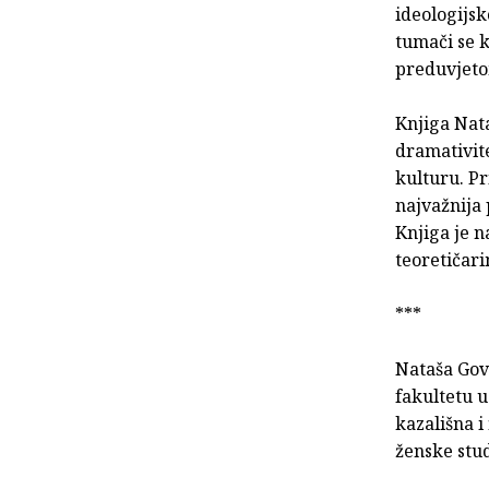
ideologijsk
tumači se k
preduvjeto
Knjiga Nata
dramativit
kulturu. Pr
najvažnija 
Knjiga je n
teoretičari
***
Nataša Gove
fakultetu u
kazališna i
ženske stud