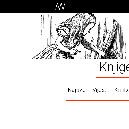
Knjig
Najave
Vijesti
Kritik