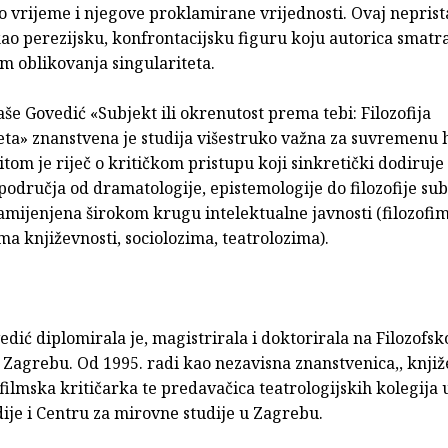
o vrijeme i njegove proklamirane vrijednosti. Ovaj nepris
ao perezijsku, konfrontacijsku figuru koju autorica smatr
m oblikovanja singulariteta.
še Govedić «Subjekt ili okrenutost prema tebi: Filozofija
eta» znanstvena je studija višestruko važna za suvremenu 
itom je riječ o kritičkom pristupu koji sinkretički dodiruje
područja od dramatologije, epistemologije do filozofije sub
amijenjena širokom krugu intelektualne javnosti (filozofim
ma književnosti, sociolozima, teatrolozima).
dić diplomirala je, magistrirala i doktorirala na Filozofs
 Zagrebu. Od 1995. radi kao nezavisna znanstvenica,, knjiž
 filmska kritičarka te predavačica teatrologijskih kolegija 
ije i Centru za mirovne studije u Zagrebu.