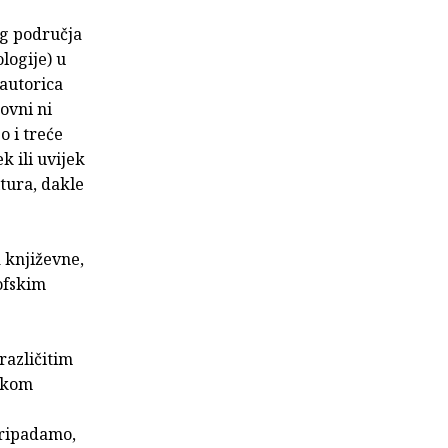
og područja
ologije) u
autorica
kovni ni
o i treće
k ili uvijek
ltura, dakle
 književne,
zofskim
različitim
oškom
pripadamo,