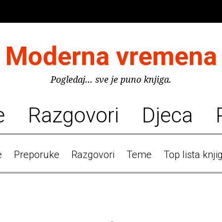
Moderna vremena
Pogledaj... sve je puno knjiga.
e
Razgovori
Djeca
e
Preporuke
Razgovori
Teme
Top lista knji