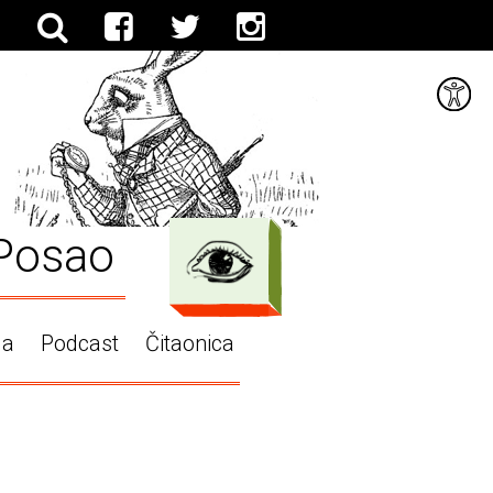
Posao
ga
Podcast
Čitaonica