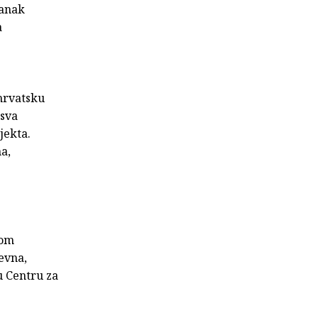
tanak
a
hrvatsku
 sva
jekta.
a,
kom
evna,
u Centru za