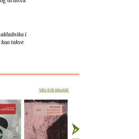
kog društva
nakladnika i
e kao takve
VIDI SVE KNJIGE