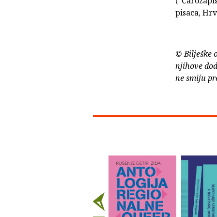
("Čarozapis
pisaca, Hrv
© Bilješke 
njihove dod
ne smiju pr