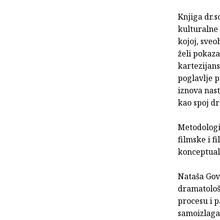
Knjiga dr.s
kulturalne t
kojoj, sve
želi pokazat
kartezijans
poglavlje p
iznova nast
kao spoj dr
Metodologi
filmske i f
konceptuali
Nataša Gove
dramatološ
procesu i p
samoizlaga