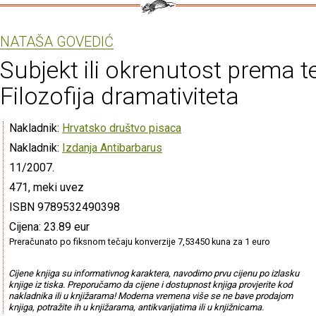
NATAŠA GOVEDIĆ
Subjekt ili okrenutost prema te
Filozofija dramativiteta
Nakladnik:
Hrvatsko društvo pisaca
Nakladnik:
Izdanja Antibarbarus
11/2007.
471, meki uvez
ISBN 9789532490398
Cijena: 23.89 eur
Preračunato po fiksnom tečaju konverzije 7,53450 kuna za 1 euro
Cijene knjiga su informativnog karaktera, navodimo prvu cijenu po izlasku
knjige iz tiska. Preporučamo da cijene i dostupnost knjiga provjerite kod
nakladnika ili u knjižarama! Moderna vremena više se ne bave prodajom
knjiga, potražite ih u knjižarama, antikvarijatima ili u knjižnicama.