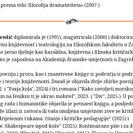
prema tebi: filozofija dramativiteta» (2007.)
vedić
diplomirala je (1995), magistrirala (2000) i doktorira
nu književnost i teatrologiju na Filozofskom fakultetu u 
e javno djeluje kao kazališna, književna i filmska kritičar
lno je zaposlena na Akademiji dramske umjetnosti u Zagre
poeziju i prozu, kao i znanstvene knjige iz područja iz pod
 i teorije književnosti. Dosad je objavila dvije zbirke poezij
22. i "Pasja kola", 2024) i tri romana ("Kako zavoljeti morsko
im na feniksu ti je ukrao mobitel", 2023. i "Div", 2025.). U 
 rada i humanistike objavila je petnaest knjiga, a posljed
e izlazi iz zatvora ili vaša omiljena umjetnost zove se kriti
riješenim rukama: čitanje i kritičke pedagogije" (2025) i
: Shakespeare ispod kože" (2025). Kontinuirano piše i za 