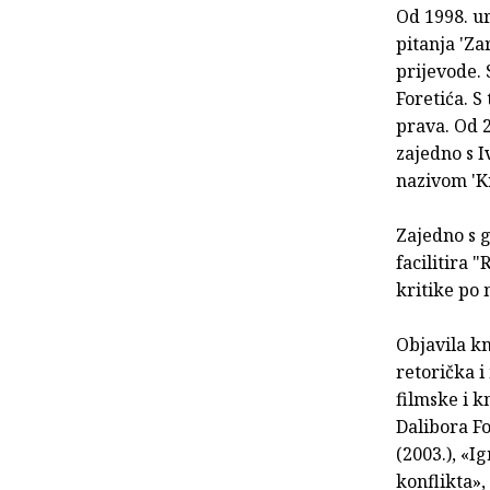
Od 1998. ur
pitanja 'Za
prijevode. 
Foretića. S
prava. Od 2
zajedno s 
nazivom 'Kr
Zajedno s 
facilitira 
kritike po 
Objavila k
retorička i
filmske i kn
Dalibora Fo
(2003.), «I
konflikta», 