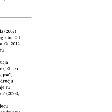
la (2007)
Zagrebu. Od
ka. Od 2012.
bu.
ručja
e ("Zlice i
g psa",
području
nje su
ka" (2023),
djecu