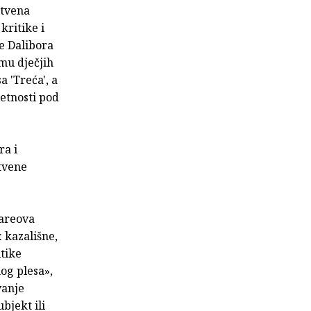
štvena
kritike i
je Dalibora
emu dječjih
 'Treća', a
etnosti pod
ra i
štvene
eareova
: kazališne,
itike
og plesa»,
vanje
ubjekt ili