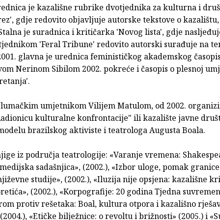
ednica je kazališne rubrike dvotjednika za kulturna i dru
rez', gdje redovito objavljuje autorske tekstove o kazalištu, 
Stalna je suradnica i kritičarka 'Novog lista', gdje nasljeđu
 tjednikom 'Feral Tribune' redovito autorski surađuje na t
001. glavna je urednica feminističkog akademskog časopisa
Ivom Nerinom Sibilom 2002. pokreće i časopis o plesnoj umj
etanja'.
glumačkim umjetnikom Vilijem Matulom, od 2002. organizi
"Radionicu kulturalne konfrontacije" ili kazalište javne dru
modelu brazilskog aktiviste i teatrologa Augusta Boala.
njige iz područja teatrologije: «Varanje vremena: Shakesp
 medijska sadašnjica», (2002.), «Izbor uloge, pomak granice
jiževne studije», (2002.), «Iluzija nije opsjena: kazališne kr
retića», (2002.), «Korpografije: 20 godina Tjedna suvremen
grom protiv rešetaka: Boal, kultura otpora i kazališno rješa
(2004.), «Etičke bilježnice: o revoltu i brižnosti» (2005.) i «S