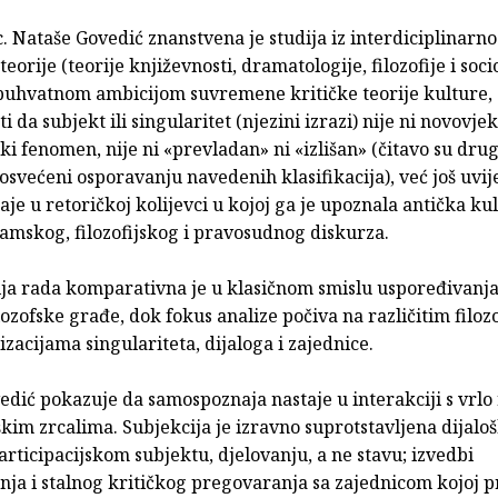
c. Nataše Govedić znanstvena je studija iz interdiciplinarn
eorije (teorije književnosti, dramatologije, filozofije i soci
obuhvatnom ambicijom suvremene kritičke teorije kulture, 
i da subjekt ili singularitet (njezini izrazi) nije ni novovje
ki fenomen, nije ni «prevladan» ni «izlišan» (čitavo su drug
osvećeni osporavanju navedenih klasifikacija), već još uvije
aje u retoričkoj kolijevci u kojoj ga je upoznala antička ku
amskog, filozofijskog i pravosudnog diskurza.
ja rada komparativna je u klasičnom smislu uspoređivanja
ilozofske građe, dok fokus analize počiva na različitim filo
zacijama singulariteta, dijaloga i zajednice.
dić pokazuje da samospoznaja nastaje u interakciji s vrlo 
kim zrcalima. Subjekcija je izravno suprotstavljena dijal
articipacijskom subjektu, djelovanju, a ne stavu; izvedbi
nja i stalnog kritičkog pregovaranja sa zajednicom kojoj 