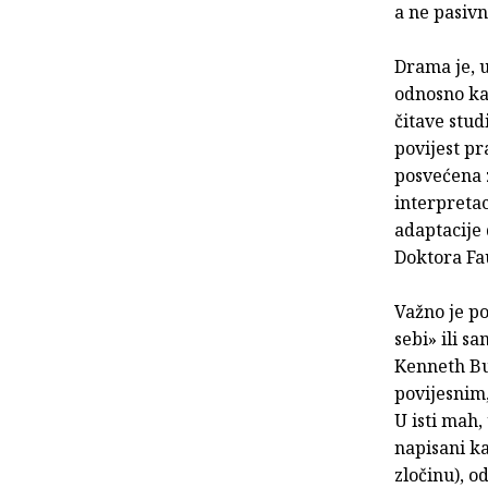
a ne pasivn
Drama je, u
odnosno kao
čitave stud
povijest pr
posvećena z
interpretac
adaptacije
Doktora Fa
Važno je po
sebi» ili s
Kenneth Bu
povijesnim
U isti mah
napisani k
zločinu), o