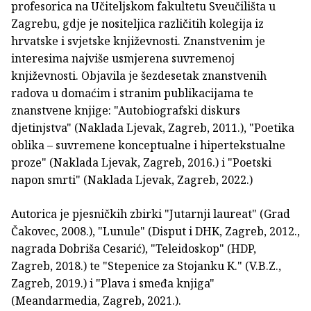
profesorica na Učiteljskom fakultetu Sveučilišta u
Zagrebu, gdje je nositeljica različitih kolegija iz
hrvatske i svjetske književnosti. Znanstvenim je
interesima najviše usmjerena suvremenoj
književnosti. Objavila je šezdesetak znanstvenih
radova u domaćim i stranim publikacijama te
znanstvene knjige: "Autobiografski diskurs
djetinjstva" (Naklada Ljevak, Zagreb, 2011.), "Poetika
oblika – suvremene konceptualne i hipertekstualne
proze" (Naklada Ljevak, Zagreb, 2016.) i "Poetski
napon smrti" (Naklada Ljevak, Zagreb, 2022.)
Autorica je pjesničkih zbirki "Jutarnji laureat" (Grad
Čakovec, 2008.), "Lunule" (Disput i DHK, Zagreb, 2012.,
nagrada Dobriša Cesarić), "Teleidoskop" (HDP,
Zagreb, 2018.) te "Stepenice za Stojanku K." (V.B.Z.,
Zagreb, 2019.) i "Plava i smeđa knjiga"
(Meandarmedia, Zagreb, 2021.).