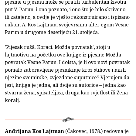
pjesme u pjesmu može se pratiti turbulentan životni
put V. Parun, i ono poznato, i ono što je bilo skriveno,
ili zatajeno, a ovdje je vješto rekonstruirano i ispisano
rukom A. Kos Lajtman, svojevrsnim alter egom Vesne
Parun u drugome desetljeću 21. stoljeća.
'Pijesak ružâ. Koraci. Možda povratak', stoji u
lajtmotivu na početku ove knjige iz pjesme Možda
povratak Vesne Parun. I doista, je li ovo novi povratak
pomalo zaboravljene pjesnikinje kroz stihove i misli
njezine svemirske, zvjezdane suputnice? Vjerujem da
jest, knjiga je jedna, ali dvije su autorice – jedna kao
stvarna žena, spisateljica, druga kao svjetlost ili Žena
koralj.
Andrijana Kos Lajtman
(Čakovec, 1978.) redovna je