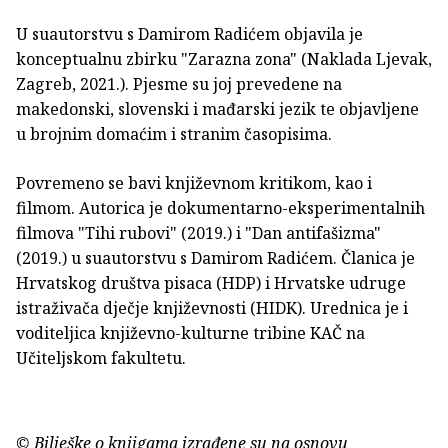
U suautorstvu s Damirom Radićem objavila je
konceptualnu zbirku "Zarazna zona" (Naklada Ljevak,
Zagreb, 2021.). Pjesme su joj prevedene na
makedonski, slovenski i mađarski jezik te objavljene
u brojnim domaćim i stranim časopisima.
Povremeno se bavi književnom kritikom, kao i
filmom. Autorica je dokumentarno-eksperimentalnih
filmova "Tihi rubovi" (2019.) i "Dan antifašizma"
(2019.) u suautorstvu s Damirom Radićem. Članica je
Hrvatskog društva pisaca (HDP) i Hrvatske udruge
istraživača dječje književnosti (HIDK). Urednica je i
voditeljica književno-kulturne tribine KAČ na
Učiteljskom fakultetu.
© Bilješke o knjigama izrađene su na osnovu