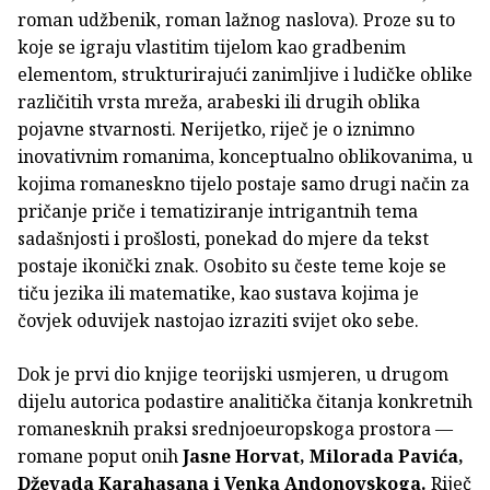
roman udžbenik, roman lažnog naslova). Proze su to
koje se igraju vlastitim tijelom kao gradbenim
elementom, strukturirajući zanimljive i ludičke oblike
različitih vrsta mreža, arabeski ili drugih oblika
pojavne stvarnosti. Nerijetko, riječ je o iznimno
inovativnim romanima, konceptualno oblikovanima, u
kojima romaneskno tijelo postaje samo drugi način za
pričanje priče i tematiziranje intrigantnih tema
sadašnjosti i prošlosti, ponekad do mjere da tekst
postaje ikonički znak. Osobito su česte teme koje se
tiču jezika ili matematike, kao sustava kojima je
čovjek oduvijek nastojao izraziti svijet oko sebe.
Dok je prvi dio knjige teorijski usmjeren, u drugom
dijelu autorica podastire analitička čitanja konkretnih
romanesknih praksi srednjoeuropskoga prostora —
romane poput onih
Jasne Horvat, Milorada Pavića,
Dževada Karahasana i Venka Andonovskoga.
Riječ