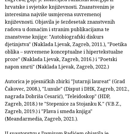
hrvatske i svjetske književnosti. Znanstvenim je
interesima najviše usmjerena suvremenoj
književnosti. Objavila je šezdesetak znanstvenih
radova u domaćim i stranim publikacijama te
znanstvene knjige: "Autobiografski diskurs
djetinjstva" (Naklada Ljevak, Zagreb, 2011.), "Poetika
oblika – suvremene konceptualne i hipertekstualne
proze" (Naklada Ljevak, Zagreb, 2016.) i "Poetski
napon smrti" (Naklada Ljevak, Zagreb, 2022.)
Autorica je pjesničkih zbirki "Jutarnji laureat" (Grad
Čakovec, 2008.), "Lunule" (Disput i DHK, Zagreb, 2012.,
nagrada Dobriša Cesarić), "Teleidoskop" (HDP,
Zagreb, 2018.) te "Stepenice za Stojanku K." (V.B.Z.,
Zagreb, 2019.) i "Plava i smeđa knjiga"
(Meandarmedia, Zagreb, 2021.).
U suautorstvu s Damirom Radićem objavila je