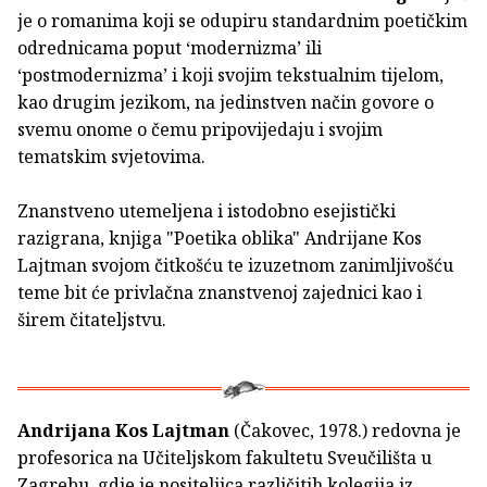
je o romanima koji se odupiru standardnim poetičkim
odrednicama poput ‘modernizma’ ili
‘postmodernizma’ i koji svojim tekstualnim tijelom,
kao drugim jezikom, na jedinstven način govore o
svemu onome o čemu pripovijedaju i svojim
tematskim svjetovima.
Znanstveno utemeljena i istodobno esejistički
razigrana, knjiga "Poetika oblika" Andrijane Kos
Lajtman svojom čitkošću te izuzetnom zanimljivošću
teme bit će privlačna znanstvenoj zajednici kao i
širem čitateljstvu.
Andrijana Kos Lajtman
(Čakovec, 1978.) redovna je
profesorica na Učiteljskom fakultetu Sveučilišta u
Zagrebu, gdje je nositeljica različitih kolegija iz