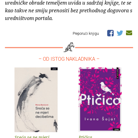
uredničke obrade temeljem uvida u sadržaj knjige, te se
kao takve ne smiju prenositi bez prethodnog dogovora s
uredništvom portala.
Preporuči knjigu
– OD ISTOG NAKLADNIKA –
Sreća se ne mjeri
Ptičica