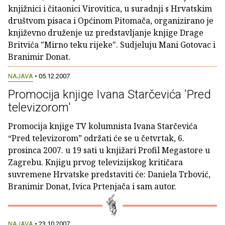
knjižnici i čitaonici Virovitica, u suradnji s Hrvatskim
društvom pisaca i Općinom Pitomača, organizirano je
književno druženje uz predstavljanje knjige Drage
Britvića "Mirno teku rijeke". Sudjeluju Mani Gotovac i
Branimir Donat.
NAJAVA
• 05.12.2007.
Promocija knjige Ivana Starčevića 'Pred
televizorom'
Promocija knjige TV kolumnista Ivana Starčevića
“Pred televizorom” održati će se u četvrtak, 6.
prosinca 2007. u 19 sati u knjižari Profil Megastore u
Zagrebu. Knjigu prvog televizijskog kritičara
suvremene Hrvatske predstaviti će: Daniela Trbović,
Branimir Donat, Ivica Prtenjača i sam autor.
NAJAVA
• 23.10.2007.