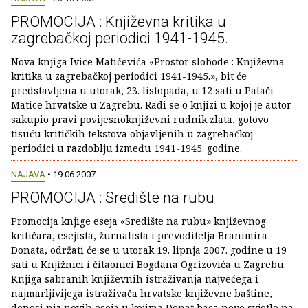
PROMOCIJA : Književna kritika u
zagrebačkoj periodici 1941-1945.
Nova knjiga Ivice Matičevića «Prostor slobode : Književna
kritika u zagrebačkoj periodici 1941-1945.», bit će
predstavljena u utorak, 23. listopada, u 12 sati u Palači
Matice hrvatske u Zagrebu. Radi se o knjizi u kojoj je autor
sakupio pravi povijesnoknjiževni rudnik zlata, gotovo
tisuću kritičkih tekstova objavljenih u zagrebačkoj
periodici u razdoblju između 1941-1945. godine.
NAJAVA
• 19.06.2007.
PROMOCIJA : Središte na rubu
Promocija knjige eseja «Središte na rubu» književnog
kritičara, esejista, žurnalista i prevoditelja Branimira
Donata, održati će se u utorak 19. lipnja 2007. godine u 19
sati u Knjižnici i čitaonici Bogdana Ogrizovića u Zagrebu.
Knjiga sabranih književnih istraživanja najvećega i
najmarljivijega istraživača hrvatske književne baštine,
donosi niz novih eseja u kojima Donat baca novo svjetlo na