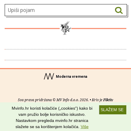
Moderna vremena
Sva prava pridržana © MV Info d.o.o. 2026. • Kriv je
Fiktiv
Mvinfo.hr koristi kolačiće („cookies“) kako bi
SLAŽEM SE
O nama
•
Pomoć
•
Uvjeti korištenja
•
RSS kanali
vam pružio bolje korisničko iskustvo.
Nastavkom pregleda mvinfo.hr stranica
Potraži nas na:
slažete se sa korištenjem kolačića.
Više