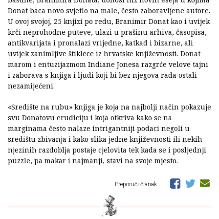
Donat baca novo svjetlo na male, često zaboravljene autore.
U ovoj svojoj, 25 knjizi po redu, Branimir Donat kao i uvijek
krči neprohodne puteve, ulazi u prašinu arhiva, časopisa,
antikvarijata i pronalazi vrijedne, katkad i bizarne, ali
uvijek zanimljive štiklece iz hrvatske književnosti. Donat
marom i entuzijazmom Indiane Jonesa razgrće velove tajni
i zaborava s knjiga i ljudi koji bi bez njegova rada ostali
nezamijećeni.
«Središte na rubu» knjiga je koja na najbolji način pokazuje
svu Donatovu erudiciju i koja otkriva kako se na
marginama često nalaze intrigantniji podaci negoli u
središtu zbivanja i kako slika jedne književnosti ili nekih
njezinih razdoblja postaje cjelovita tek kada se i posljednji
puzzle, pa makar i najmanji, stavi na svoje mjesto.
Preporuči članak