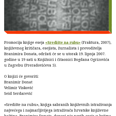
Promocija knjige eseja
«Središte na rubu»
(Fraktura, 2007),
književnog kritičara, esejista, žurnalista i prevoditelja
Branimira Donata, održati će se u utorak 19. lipnja 2007.
godine u 19 sati u Knjižnici i čitaonici Bogdana Ogrizovića
u Zagrebu (Preradovićeva 5).
O knjizi će govoriti:
Branimir Donat
Velimir Visković
Seid Serdarević
«Središte na rubu», knjiga sabranih književnih istraživanja
najvećega i najmarljivijega istraživača hrvatske književne
baštine, Branimira Donata, donosi niz novih eseja u kojima