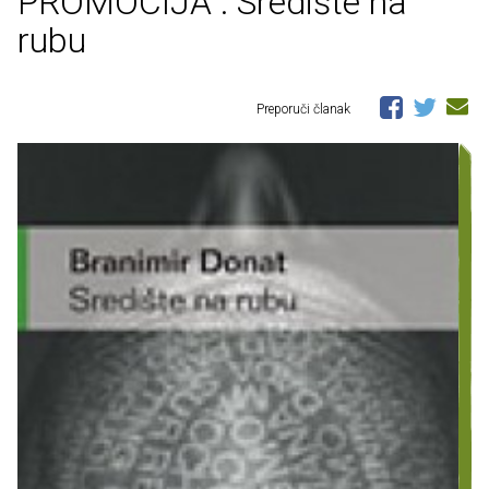
PROMOCIJA : Središte na
rubu
Preporuči članak