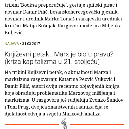
tribini 'Booksa preporučuje', gostuje splitski pisac i
novinar Damir Pilić, bosanskohercegovački pjesnik,
novinar i urednik Marko Tomaš i sarajevski urednik i
kritičar Matija Bošnjak. Razgovor moderira Miljenka
Buljević.
NAJAVA
• 31.03.2017.
Književni petak : Marx je bio u pravu?
(kriza kapitalizma u 21. stoljeću)
Na tribini Književni petak, o aktualnosti Marxa i
marksizma razgovaraju Katarina Peović Vuković i
Damir Pilić, autori dviju recentno objavljenih knjiga
koje obrađuju problematiku Marxovog mišljenja i
marksizma. U razgovoru još sudjeluju Zvonko Šundov
i Toni Prug, dvojica znanstvenih radnika čija se
djelatnost odvija u svijetu Marxovih analiza.