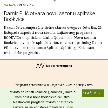
NAJAVA
• 23.10.2014.
Damir Pilić otvara novu sezonu splitske
Bookvice
Nakon četveromjesečne ljetne stanke ovoga će četvrtka, 23.
listopada započeti nova sezona književnog programa
BOOKVICA u splitskom klubu Quasimodo. Novu sezonu
Bookvice otvorit će splitski autor, novinar i psiholog Damir
Pilić – svojim romanom o Splitu – 'Splitting : Kako sam
tražio Srbe po gradu'.
Moderna vremena
Sva prava pridržana © MV Info d.o.o. 2026. • Kriv je
Fiktiv
Mvinfo.hr koristi kolačiće („cookies“) kako bi
SLAŽEM SE
O nama
•
Pomoć
•
Uvjeti korištenja
•
RSS kanali
vam pružio bolje korisničko iskustvo.
Nastavkom pregleda mvinfo.hr stranica
Potraži nas na:
slažete se sa korištenjem kolačića.
Više