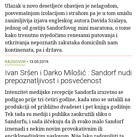
Ulazak u novo desetljeće obavijen je nelagodom,
posvemašnjom izolacijom i strahom pa je u tom smislu
zanimljivija izjava engleskog autora Davida Szalaya,
jednog od gostiju Sandorfovog mini maratona, o tome
kako trenutno svjedočimo renesansi putovanja i
otkrivanja nepoznatih zakutaka domicilnih nam
kontinenata, pa i država.
RAZGOVOR
• 13.05.2019.
Ivan Sršen i Darko Milošić : Sandorf nudi
prepoznatljivost i posvećenost
Intenzitet medijske recepcije Sandorfa izuzetno se
podigao prije tri-četiri godine, kada smo se ustalili na
produkciji od približno dvadeset i pet knjiga godišnje.
Tek tada su mediji i publika zaokružili sliku o
Sandorfu, i sada iščekuju da ih svako malo Sandorf
iznenadi s nekim novim provokativnim ili
enciklopedijskim naslovom. Nije lako zadovoljiti ta