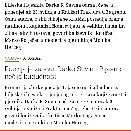
bilješke i bjesnila' Darka R. Suvina održat će se u
ponedjeljak 23. svibnja u Knjižari Fraktura u Zagrebu.
Osim autora, o zbirci koja se kritički postavlja prema
nasilnom i kapitalističkom svijetu te velikim i manjim
zlima takvih sustava, govori književnik i kritičar
Marko Pogačar, a moderira pjesnikinja Monika
Herceg.
NAJAVA
• 03.05.2022.
Poezija je za sve: Darko Suvin - Bijasmo
nečija budućnost
Promocija zbirke poezije 'Bijasmo nečija budućnost:
bilješke i bjesnila' cijenjenog teoretičara književnosti i
pjesnika Darka R. Suvina održat će se u utorak 3.
svibnja u Knjižari Fraktura u Zagrebu. Osim autora
govori književnik i kritičar Marko Pogačar, a
moderira pjesnikinja Monika Herceg.