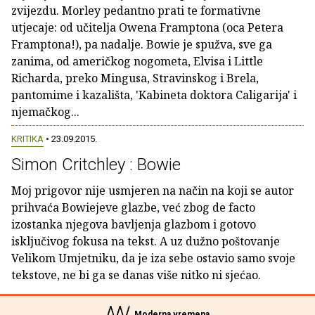
zvijezdu. Morley pedantno prati te formativne
utjecaje: od učitelja Owena Framptona (oca Petera
Framptona!), pa nadalje. Bowie je spužva, sve ga
zanima, od američkog nogometa, Elvisa i Little
Richarda, preko Mingusa, Stravinskog i Brela,
pantomime i kazališta, 'Kabineta doktora Caligarija' i
njemačkog...
KRITIKA
• 23.09.2015.
Simon Critchley : Bowie
Moj prigovor nije usmjeren na način na koji se autor
prihvaća Bowiejeve glazbe, već zbog de facto
izostanka njegova bavljenja glazbom i gotovo
isključivog fokusa na tekst. A uz dužno poštovanje
Velikom Umjetniku, da je iza sebe ostavio samo svoje
tekstove, ne bi ga se danas više nitko ni sjećao.
Moderna vremena