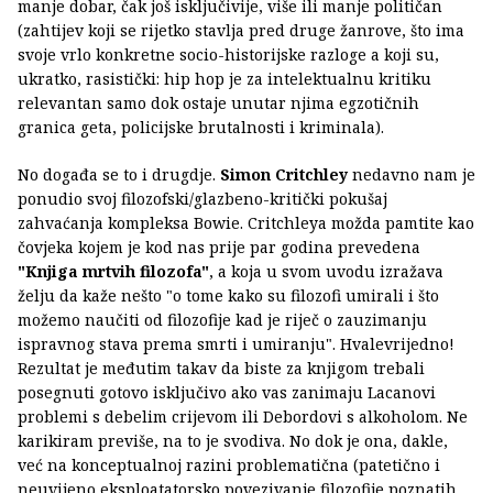
manje dobar, čak još isključivije, više ili manje političan
(zahtijev koji se rijetko stavlja pred druge žanrove, što ima
svoje vrlo konkretne socio-historijske razloge a koji su,
ukratko, rasistički: hip hop je za intelektualnu kritiku
relevantan samo dok ostaje unutar njima egzotičnih
granica geta, policijske brutalnosti i kriminala).
No događa se to i drugdje.
Simon Critchley
nedavno nam je
ponudio svoj filozofski/glazbeno-kritički pokušaj
zahvaćanja kompleksa Bowie. Critchleya možda pamtite kao
čovjeka kojem je kod nas prije par godina prevedena
"Knjiga mrtvih filozofa"
, a koja u svom uvodu izražava
želju da kaže nešto "o tome kako su filozofi umirali i što
možemo naučiti od filozofije kad je riječ o zauzimanju
ispravnog stava prema smrti i umiranju". Hvalevrijedno!
Rezultat je međutim takav da biste za knjigom trebali
posegnuti gotovo isključivo ako vas zanimaju Lacanovi
problemi s debelim crijevom ili Debordovi s alkoholom. Ne
karikiram previše, na to je svodiva. No dok je ona, dakle,
već na konceptualnoj razini problematična (patetično i
neuvijeno eksploatatorsko povezivanje filozofije poznatih