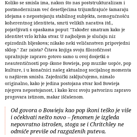
Koliko se smisla ima, nakon što nas poststrukturalizam i
postmodernizam već desetljećima trijumfirajuće šamaraju
idejama o nepostojanju stabilnog subjekta, nemogućnošću
koherentnog identiteta, smrti velikih narativa itd.,
pojavljivati s opaskama poput: "Također smatram kako je
identitet vrlo krhka stvar. U najboljem je slučaju niz
epizodnih bljeskova; nikako neki veličanstven pripovjedni
sklop." Zar zaista? Čitava knjiga svoju filozofičnost
upražnjuje zapravo gotovo samo u ovoj dosjetki o
neautentičnosti pop-ikone Bowieja, pop muzike uopće, pop
kulture, i u konačnici našeg aktualnog socijalnog momenta
u najširem smislu. Zajednički zaključujemo, nimalo
originalno, kako je jedina postojana stvar kod Bowieja
njegova nepostojanost, i kako kroz svoju patvorinu zapravo
progovara istinom, makar iščašenom.
Od govora o Bowieju kao pop ikoni teško je više
i očekivati nešto novo – fenomen je izgleda
nepovratno istrošen, stoga se i Chritchley ne
odmiče previše od razgaženih puteva.