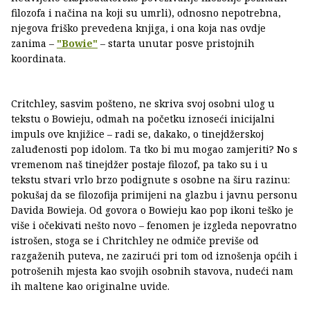
filozofa i načina na koji su umrli), odnosno nepotrebna,
njegova friško prevedena knjiga, i ona koja nas ovdje
zanima –
"Bowie"
– starta unutar posve pristojnih
koordinata.
Critchley, sasvim pošteno, ne skriva svoj osobni ulog u
tekstu o Bowieju, odmah na početku iznoseći inicijalni
impuls ove knjižice – radi se, dakako, o tinejdžerskoj
zaluđenosti pop idolom. Ta tko bi mu mogao zamjeriti? No s
vremenom naš tinejdžer postaje filozof, pa tako su i u
tekstu stvari vrlo brzo podignute s osobne na širu razinu:
pokušaj da se filozofija primijeni na glazbu i javnu personu
Davida Bowieja. Od govora o Bowieju kao pop ikoni teško je
više i očekivati nešto novo – fenomen je izgleda nepovratno
istrošen, stoga se i Chritchley ne odmiče previše od
razgaženih puteva, ne zazirući pri tom od iznošenja općih i
potrošenih mjesta kao svojih osobnih stavova, nudeći nam
ih maltene kao originalne uvide.