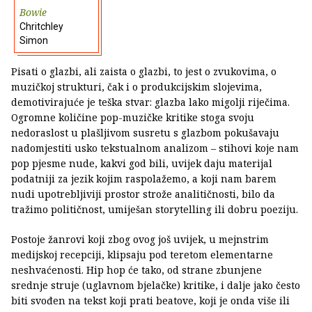
Bowie
Chritchley
Simon
Pisati o glazbi, ali zaista o glazbi, to jest o zvukovima, o
muzičkoj strukturi, čak i o produkcijskim slojevima,
demotivirajuće je teška stvar: glazba lako migolji riječima.
Ogromne količine pop-muzičke kritike stoga svoju
nedoraslost u plašljivom susretu s glazbom pokušavaju
nadomjestiti usko tekstualnom analizom – stihovi koje nam
pop pjesme nude, kakvi god bili, uvijek daju materijal
podatniji za jezik kojim raspolažemo, a koji nam barem
nudi upotrebljiviji prostor strože analitičnosti, bilo da
tražimo političnost, umiješan storytelling ili dobru poeziju.
Postoje žanrovi koji zbog ovog još uvijek, u mejnstrim
medijskoj recepciji, klipsaju pod teretom elementarne
neshvaćenosti. Hip hop će tako, od strane zbunjene
srednje struje (uglavnom bjelačke) kritike, i dalje jako često
biti svođen na tekst koji prati beatove, koji je onda više ili