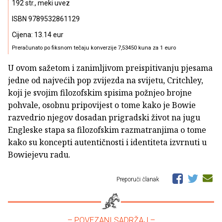
192 str., meki uvez
ISBN 9789532861129
Cijena: 13.14 eur
Preračunato po fiksnom tečaju konverzije 7,53450 kuna za 1 euro
U ovom sažetom i zanimljivom preispitivanju pjesama
jedne od najvećih pop zvijezda na svijetu, Critchley,
koji je svojim filozofskim spisima požnjeo brojne
pohvale, osobnu pripovijest o tome kako je Bowie
razvedrio njegov dosadan prigradski život na jugu
Engleske stapa sa filozofskim razmatranjima o tome
kako su koncepti autentičnosti i identiteta izvrnuti u
Bowiejevu radu.
Preporuči članak
– POVEZANI SADRŽAJ –