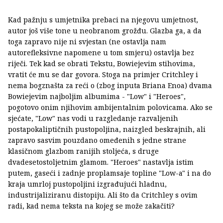
Kad pažnju s umjetnika prebaci na njegovu umjetnost,
autor još više tone u neobranom grožđu. Glazba ga, a da
toga zapravo nije ni svjestan (ne ostavlja nam
autorefleksivne napomene u tom smjeru) ostavlja bez
riječi. Tek kad se obrati Tekstu, Bowiejevim stihovima,
vratit će mu se dar govora. Stoga na primjer Critchley i
nema bogznašta za reći o (zbog inputa Briana Enoa) dvama
Bowiejevim najboljim albumima - "Low" i "Heroes",
pogotovo onim njihovim ambijentalnim polovicama. Ako se
sjećate, "Low" nas vodi u razgledanje razvaljenih
postapokaliptičnih pustopoljina, naizgled beskrajnih, ali
zapravo sasvim pouzdano omeđenih s jedne strane
klasičnom glazbom ranijih stoljeća, s druge
dvadesetostoljetnim glamom. "Heroes" nastavlja istim
putem, gaseći i zadnje proplamsaje topline "Low-a" i na do
kraja umrloj pustopoljini izgrađujući hladnu,
industrijaliziranu distopiju. Ali što da Critchley s ovim
radi, kad nema teksta na kojeg se može zakačiti?