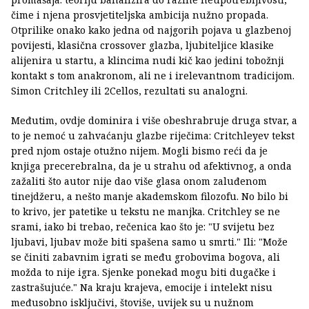
čime i njena prosvjetiteljska ambicija nužno propada.
Otprilike onako kako jedna od najgorih pojava u glazbenoj
povijesti, klasična crossover glazba, ljubiteljice klasike
alijenira u startu, a klincima nudi kič kao jedini tobožnji
kontakt s tom anakronom, ali ne i irelevantnom tradicijom.
Simon Critchley ili 2Cellos, rezultati su analogni.
Međutim, ovdje dominira i više obeshrabruje druga stvar, a
to je nemoć u zahvaćanju glazbe riječima: Critchleyev tekst
pred njom ostaje otužno nijem. Mogli bismo reći da je
knjiga precerebralna, da je u strahu od afektivnog, a onda
zažaliti što autor nije dao više glasa onom zaluđenom
tinejdžeru, a nešto manje akademskom filozofu. No bilo bi
to krivo, jer patetike u tekstu ne manjka. Critchley se ne
srami, iako bi trebao, rečenica kao što je: "U svijetu bez
ljubavi, ljubav može biti spašena samo u smrti." Ili: "Može
se činiti zabavnim igrati se među grobovima bogova, ali
možda to nije igra. Sjenke ponekad mogu biti dugačke i
zastrašujuće." Na kraju krajeva, emocije i intelekt nisu
međusobno isključivi, štoviše, uvijek su u nužnom