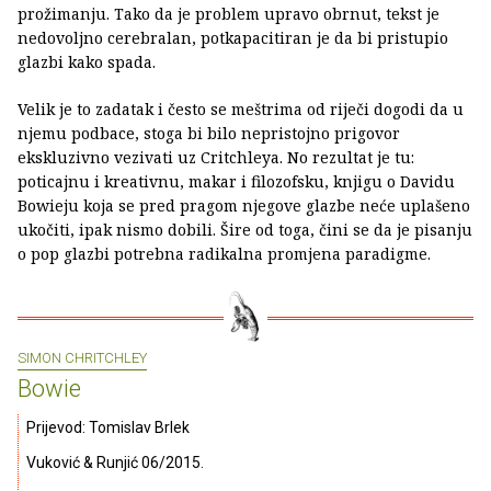
prožimanju. Tako da je problem upravo obrnut, tekst je
nedovoljno cerebralan, potkapacitiran je da bi pristupio
glazbi kako spada.
Velik je to zadatak i često se meštrima od riječi dogodi da u
njemu podbace, stoga bi bilo nepristojno prigovor
ekskluzivno vezivati uz Critchleya. No rezultat je tu:
poticajnu i kreativnu, makar i filozofsku, knjigu o Davidu
Bowieju koja se pred pragom njegove glazbe neće uplašeno
ukočiti, ipak nismo dobili. Šire od toga, čini se da je pisanju
o pop glazbi potrebna radikalna promjena paradigme.
SIMON CHRITCHLEY
Bowie
Prijevod: Tomislav Brlek
Vuković & Runjić 06/2015.