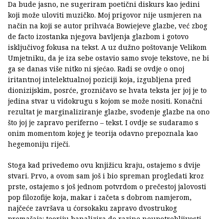
Da bude jasno, ne sugeriram poetični diskurs kao jedini
koji može uloviti muzičko. Moj prigovor nije usmjeren na
način na koji se autor prihvaća Bowiejeve glazbe, već zbog
de facto izostanka njegova bavljenja glazbom i gotovo
isključivog fokusa na tekst. A uz dužno poštovanje Velikom
Umjetniku, da je iza sebe ostavio samo svoje tekstove, ne bi
ga se danas više nitko ni sjećao. Radi se ovdje o onoj
iritantnoj intelektualnoj poziciji koja, izgubljena pred
dionizijskim, posrće, grozničavo se hvata teksta jer joj je to
jedina stvar u vidokrugu s kojom se može nositi. Konačni
rezultat je marginaliziranje glazbe, svođenje glazbe na ono
što joj je zapravo periferno – tekst. I ovdje se sudaramo s
onim momentom kojeg je teorija odavno prepoznala kao
hegemoniju riječi.
Stoga kad privedemo ovu knjižicu kraju, ostajemo s dvije
stvari. Prvo, a ovom sam još i bio spreman progledati kroz
prste, ostajemo s još jednom potvrdom o prečestoj jalovosti
pop filozofije koja, makar i začeta s dobrom namjerom,
najčeće završava u ćorsokaku zapravo dvostrukog
promašaja: teoriju banalizira do razine neupotrebljivosti,