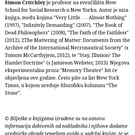
Simon Critchley
je profesor na sveučilištu New
School for Social Research u New Yorku. Autor je niza
knjiga, među kojima "Very Little . . . Almost Nothing"
(1997), "Infinitely Demanding" (2007), "The Book of
Dead Philosophers" (2008), "The Faith of the Faithless"
(2012), 2The Mattering of Matter: Documents from the
Archive of the International Necronautical Society" (s
Tomom McCarthyjem, 2012), te "Stay, Illusion! The
Hamlet Doctrine" (s Jamieson Webster, 2013). Njegova
eksperimentalna proza "Memory Theatre" bit će
objavljena ove godine. Često piše za list New York
Times, u kojem uređuje filozofsku kolumnu “The
Stone”.
© Bilješke o knjigama izrađene su na osnovu
informacija dobivenih od nakladnika i njihove dodatne
uredničke obrade temeljem uvida u sadržaj knjige, te se