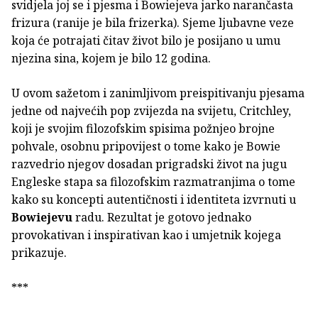
svidjela joj se i pjesma i Bowiejeva jarko narančasta
frizura (ranije je bila frizerka). Sjeme ljubavne veze
koja će potrajati čitav život bilo je posijano u umu
njezina sina, kojem je bilo 12 godina.
U ovom sažetom i zanimljivom preispitivanju pjesama
jedne od najvećih pop zvijezda na svijetu, Critchley,
koji je svojim filozofskim spisima požnjeo brojne
pohvale, osobnu pripovijest o tome kako je Bowie
razvedrio njegov dosadan prigradski život na jugu
Engleske stapa sa filozofskim razmatranjima o tome
kako su koncepti autentičnosti i identiteta izvrnuti u
Bowiejevu
radu. Rezultat je gotovo jednako
provokativan i inspirativan kao i umjetnik kojega
prikazuje.
***