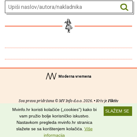
Moderna vremena
Sva prava pridržana © MV Info d.o.o. 2026. • Kriv je
Fiktiv
Mvinfo.hr koristi kolačiće („cookies“) kako bi
SLAŽEM SE
O nama
•
Pomoć
•
Uvjeti korištenja
•
RSS kanali
vam pružio bolje korisničko iskustvo.
Nastavkom pregleda mvinfo.hr stranica
Potraži nas na:
slažete se sa korištenjem kolačića.
Više
informacija