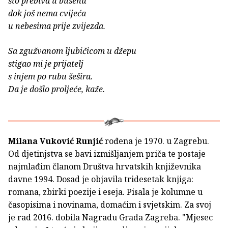
što prebiva u busenu
dok još nema cvijeća
u nebesima prije zvijezda.
Sa zgužvanom ljubičicom u džepu
stigao mi je prijatelj
s injem po rubu šešira.
Da je došlo proljeće, kaže.
Milana Vuković Runjić
rođena je 1970. u Zagrebu.
Od djetinjstva se bavi izmišljanjem priča te postaje
najmlađim članom Društva hrvatskih književnika
davne 1994. Dosad je objavila tridesetak knjiga:
romana, zbirki poezije i eseja. Pisala je kolumne u
časopisima i novinama, domaćim i svjetskim. Za svoj
je rad 2016. dobila Nagradu Grada Zagreba. "Mjesec