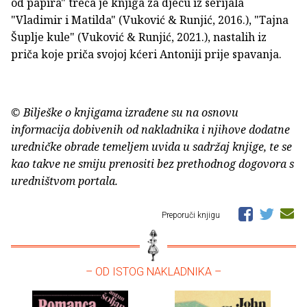
od papira" treća je knjiga za djecu iz serijala
"Vladimir i Matilda" (Vuković & Runjić, 2016.), "Tajna
Šuplje kule" (Vuković & Runjić, 2021.), nastalih iz
priča koje priča svojoj kćeri Antoniji prije spavanja.
© Bilješke o knjigama izrađene su na osnovu
informacija dobivenih od nakladnika i njihove dodatne
uredničke obrade temeljem uvida u sadržaj knjige, te se
kao takve ne smiju prenositi bez prethodnog dogovora s
uredništvom portala.
Preporuči knjigu
– OD ISTOG NAKLADNIKA –