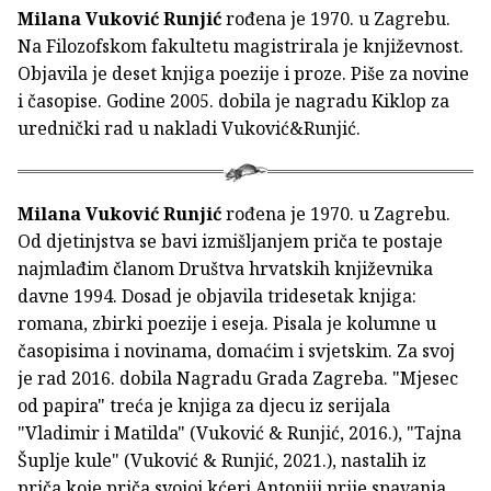
Milana Vuković Runjić
rođena je 1970. u Zagrebu.
Na Filozofskom fakultetu magistrirala je književnost.
Objavila je deset knjiga poezije i proze. Piše za novine
i časopise. Godine 2005. dobila je nagradu Kiklop za
urednički rad u nakladi Vuković&Runjić.
Milana Vuković Runjić
rođena je 1970. u Zagrebu.
Od djetinjstva se bavi izmišljanjem priča te postaje
najmlađim članom Društva hrvatskih književnika
davne 1994. Dosad je objavila tridesetak knjiga:
romana, zbirki poezije i eseja. Pisala je kolumne u
časopisima i novinama, domaćim i svjetskim. Za svoj
je rad 2016. dobila Nagradu Grada Zagreba. "Mjesec
od papira" treća je knjiga za djecu iz serijala
"Vladimir i Matilda" (Vuković & Runjić, 2016.), "Tajna
Šuplje kule" (Vuković & Runjić, 2021.), nastalih iz
priča koje priča svojoj kćeri Antoniji prije spavanja.