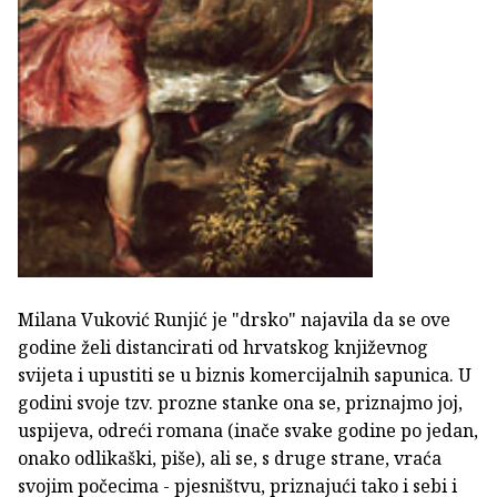
Milana Vuković Runjić je "drsko" najavila da se ove
godine želi distancirati od hrvatskog književnog
svijeta i upustiti se u biznis komercijalnih sapunica. U
godini svoje tzv. prozne stanke ona se, priznajmo joj,
uspijeva, odreći romana (inače svake godine po jedan,
onako odlikaški, piše), ali se, s druge strane, vraća
svojim počecima - pjesništvu, priznajući tako i sebi i