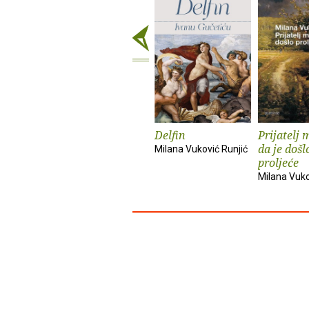
Delfin
Prijatelj 
da je došl
Milana Vuković Runjić
proljeće
Milana Vuko