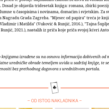
 Dosad je objavila tridesetak knjiga: romana, zbirki poezije
olumne u časopisima i novinama, domaćim i svjetskim. Za sv
la Nagradu Grada Zagreba. "Mjesec od papira" treća je knji
 "Vladimir i Matilda" (Vuković & Runjić, 2016.), "Tajna Šuplj
Runjić, 2021.), nastalih iz priča koje priča svojoj kćeri Anto
o knjigama izrađene su na osnovu informacija dobivenih od 
atne uredničke obrade temeljem uvida u sadržaj knjige, te s
enositi bez prethodnog dogovora s uredništvom portala.
– OD ISTOG NAKLADNIKA –