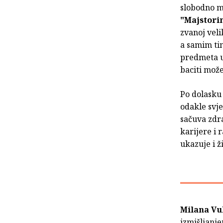
slobodno m
"Majstori
zvanoj vel
a samim ti
predmeta uv
baciti može
Po dolasku 
odakle svje
sačuva zdra
karijere i 
ukazuje i ž
Milana Vu
izmišljanj