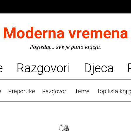
Moderna vremena
Pogledaj... sve je puno knjiga.
e
Razgovori
Djeca
e
Preporuke
Razgovori
Teme
Top lista knji