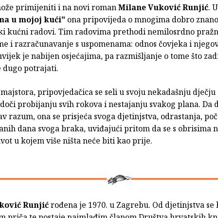
ože primijeniti i na novi roman
Milane Vuković Runjić
. U
ma u mojoj kući"
ona pripovijeda o mnogima dobro znano
iki kućni radovi. Tim radovima prethodi nemilosrdno pražn
me i razračunavanje s uspomenama: odnos čovjeka i njego
ijek je nabijen osjećajima, pa razmišljanje o tome što zadr
 dugo potrajati.
majstora, pripovjedačica se seli u svoju nekadašnju dječju
doči probijanju svih rokova i nestajanju svakog plana. Da 
v razum, ona se prisjeća svoga djetinjstva, odrastanja, po
ranih dana svoga braka, uviđajući pritom da se s obrisima 
ivot u kojem više ništa neće biti kao prije.
ković Runjić
rođena je 1970. u Zagrebu. Od djetinjstva se 
em priča te postaje najmlađim članom Društva hrvatskih kn