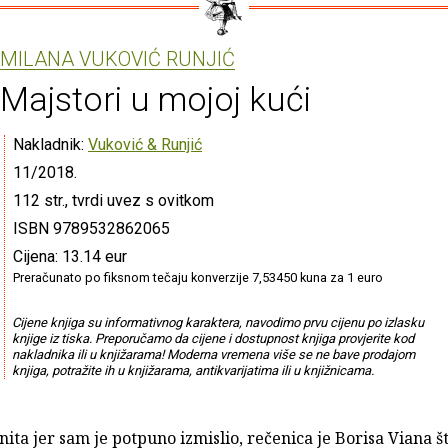
MILANA VUKOVIĆ RUNJIĆ
Majstori u mojoj kući
Nakladnik:
Vuković & Runjić
11/2018.
112 str., tvrdi uvez s ovitkom
ISBN 9789532862065
Cijena: 13.14 eur
Preračunato po fiksnom tečaju konverzije 7,53450 kuna za 1 euro
Cijene knjiga su informativnog karaktera, navodimo prvu cijenu po izlasku
knjige iz tiska. Preporučamo da cijene i dostupnost knjiga provjerite kod
nakladnika ili u knjižarama! Moderna vremena više se ne bave prodajom
knjiga, potražite ih u knjižarama, antikvarijatima ili u knjižnicama.
tinita jer sam je potpuno izmislio, rečenica je Borisa Viana š