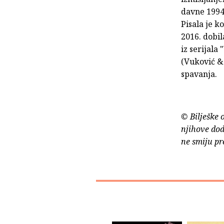
davne 1994.
Pisala je k
2016. dobi
iz serijala
(Vuković & 
spavanja.
© Bilješke 
njihove dod
ne smiju pr