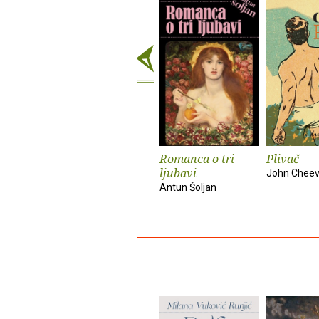
Romanca o tri
Plivač
ljubavi
John Cheev
Antun Šoljan