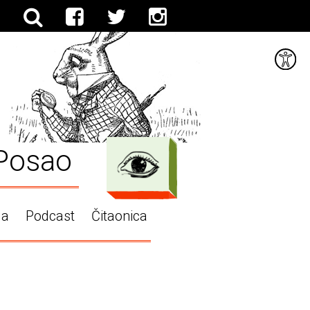
Posao
ga
Podcast
Čitaonica