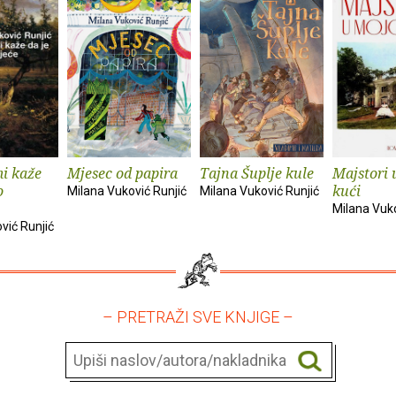
mi kaže
Mjesec od papira
Tajna Šuplje kule
Majstori 
o
kući
Milana Vuković Runjić
Milana Vuković Runjić
Milana Vuko
vić Runjić
– PRETRAŽI SVE KNJIGE –