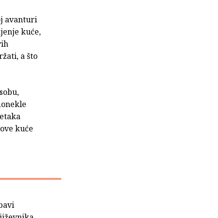
j avanturi
jenje kuće,
vih
žati, a što
 sobu,
donekle
četaka
nove kuće
bavi
jiževnika