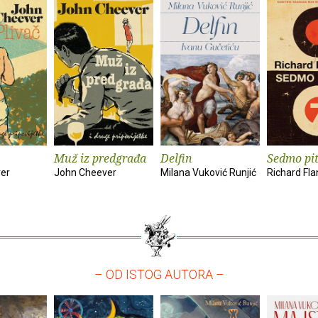
Muž iz predgrađa
Delfin
Sedmo pi
er
John Cheever
Milana Vuković Runjić
Richard Fl
– OD ISTOG AUTORA –