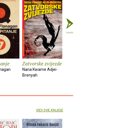
tanje
Zatvorske zvijezde
Kuća duhova
Kronike :
anagan
Nana Kwame Adjei-
Isabel Allende
Bob Dylan
Brenyah
VIDI SVE KNJIGE