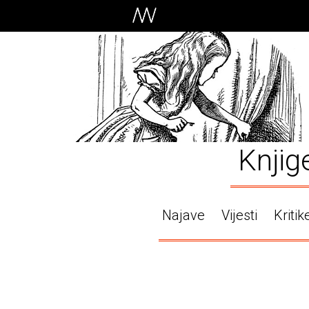
Knjig
Najave
Vijesti
Kritik