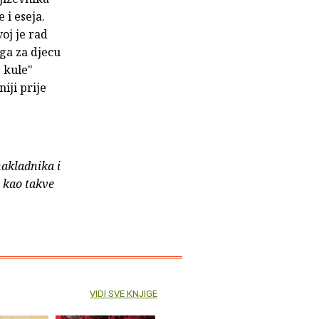
 i eseja.
oj je rad
ga za djecu
e kule"
niji prije
nakladnika i
e kao takve
VIDI SVE KNJIGE